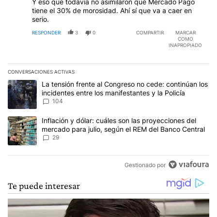
Y eso que todavía no asimilaron que Mercado Pago
tiene el 30% de morosidad. Ahí sí que va a caer en
serio.
RESPONDER
3
0
COMPARTIR
MARCAR
COMO
INAPROPIADO
CONVERSACIONES ACTIVAS
Este listado muestra los artículos con más comentarios en los últim
Un artículo de tendencia con el título "La tensión frente al Congre
La tensión frente al Congreso no cede: continúan los
incidentes entre los manifestantes y la Policía
104
Un artículo de tendencia con el título "Inflación y dólar: cuáles 
Inflación y dólar: cuáles son las proyecciones del
mercado para julio, según el REM del Banco Central
29
Gestionado por