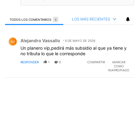
LOS MÁS RECIENTES
TODOS LOS COMENTARIOS
4
Todos los comentarios
Comentario de Alejandro Vassallo.
Alejandro Vassallo
9 DE MAYO DE 2026
AV
Un planero vip,pedirá más subsidio al que ya tiene y
no tributa lo que le corresponde
RESPONDER
1
0
COMPARTIR
MARCAR
COMO
INAPROPIADO