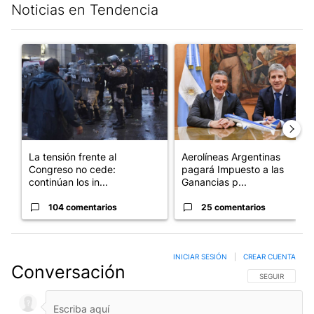
Noticias en Tendencia
Este listado muestra los artículos con más comentarios en los últim
Un artículo de tendencia con el título "La tensión frente al Con
Un artículo de tendencia con e
La tensión frente al
Aerolíneas Argentinas
Congreso no cede:
pagará Impuesto a las
continúan los in...
Ganancias p...
104 comentarios
25 comentarios
INICIAR SESIÓN
|
CREAR CUENTA
Conversación
SIGA ESTA CO
SEGUIR