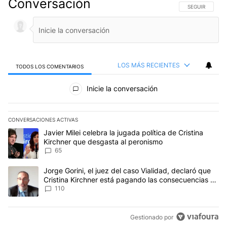
Conversación
SIGA ESTA CO
SEGUIR
LOS MÁS RECIENTES
TODOS LOS COMENTARIOS
Todos los comentarios
Inicie la conversación
CONVERSACIONES ACTIVAS
Este listado muestra los artículos con más comentarios en los últim
Un artículo de tendencia con el título "Javier Milei celebra la jug
Javier Milei celebra la jugada política de Cristina
Kirchner que desgasta al peronismo
65
Un artículo de tendencia con el título "Jorge Gorini, el juez del
Jorge Gorini, el juez del caso Vialidad, declaró que
Cristina Kirchner está pagando las consecuencias de
cometer "un delito comprobado"
110
Gestionado por