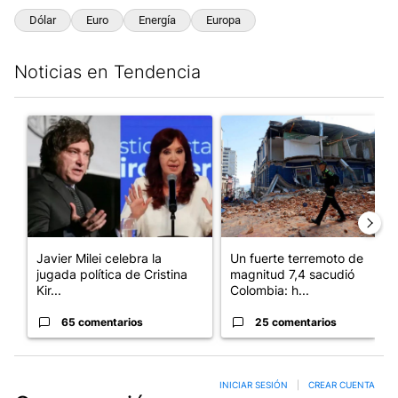
Dólar
Euro
Energía
Europa
Noticias en Tendencia
Este listado muestra los artículos con más comentarios en los últim
Un artículo de tendencia con el título "Javier Milei celebra la 
Un artículo de tendencia con 
Javier Milei celebra la
Un fuerte terremoto de
jugada política de Cristina
magnitud 7,4 sacudió
Kir...
Colombia: h...
65 comentarios
25 comentarios
INICIAR SESIÓN
|
CREAR CUENTA