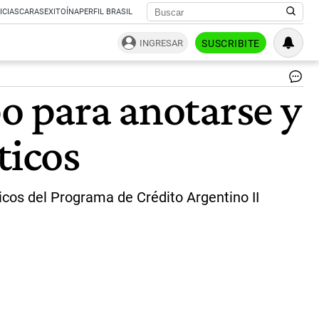
ICIAS
CARAS
EXITOÍNA
PERFIL BRASIL
INGRESAR
SUSCRIBITE
Pr
o para anotarse y
2
|
AG
ticos
TE
icos del Programa de Crédito Argentino II