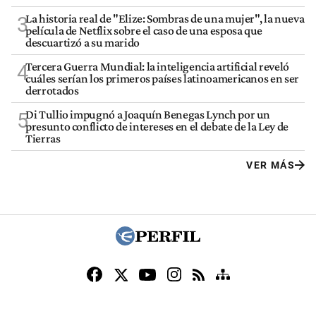
La historia real de "Elize: Sombras de una mujer", la nueva
3
película de Netflix sobre el caso de una esposa que
descuartizó a su marido
Tercera Guerra Mundial: la inteligencia artificial reveló
4
cuáles serían los primeros países latinoamericanos en ser
derrotados
Di Tullio impugnó a Joaquín Benegas Lynch por un
5
presunto conflicto de intereses en el debate de la Ley de
Tierras
VER MÁS