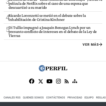
3
película de Netflix sobre el caso de una esposa que
descuartizó a su marido
Ricardo Lorenzetti se metió en el debate sobre la
4
inhabilitación de Cristina Kirchner
Di Tullio impugnó a Joaquín Benegas Lynch por un
5
presunto conflicto de intereses en el debate de la Ley de
Tierras
VER MÁS
CANALES RSS
QUIENES SOMOS
CONTÁCTENOS
PRIVACIDAD
EQUIPO
REGLAS