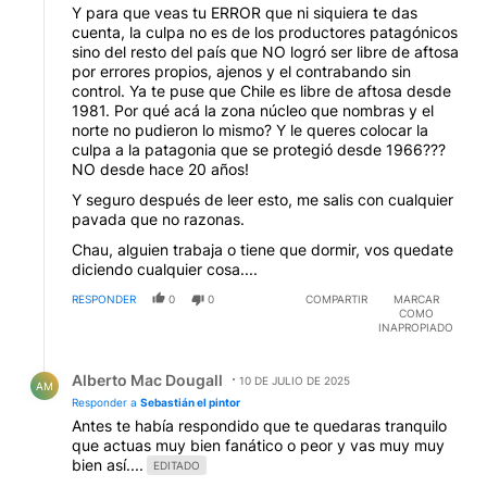
Y para que veas tu ERROR que ni siquiera te das
cuenta, la culpa no es de los productores patagónicos
sino del resto del país que NO logró ser libre de aftosa
por errores propios, ajenos y el contrabando sin
control. Ya te puse que Chile es libre de aftosa desde
1981. Por qué acá la zona núcleo que nombras y el
norte no pudieron lo mismo? Y le queres colocar la
culpa a la patagonia que se protegió desde 1966???
NO desde hace 20 años!
Y seguro después de leer esto, me salis con cualquier
pavada que no razonas.
Chau, alguien trabaja o tiene que dormir, vos quedate
diciendo cualquier cosa....
RESPONDER
0
0
COMPARTIR
MARCAR
COMO
INAPROPIADO
Respuesta de Alberto Mac Dougall.
Alberto Mac Dougall
10 DE JULIO DE 2025
AM
Responder a
Sebastián el pintor
Antes te había respondido que te quedaras tranquilo
que actuas muy bien fanático o peor y vas muy muy
bien así....
EDITADO