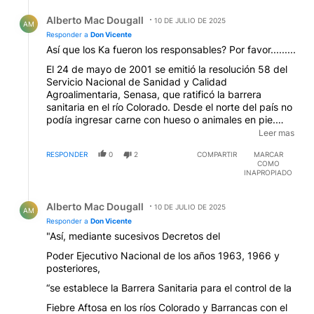
Respuesta de Alberto Mac Dougall.
Alberto Mac Dougall
10 DE JULIO DE 2025
AM
Responder a
Don Vicente
Así que los Ka fueron los responsables? Por favor.........
El 24 de mayo de 2001 se emitió la resolución 58 del
Servicio Nacional de Sanidad y Calidad
Agroalimentaria, Senasa, que ratificó la barrera
sanitaria en el río Colorado. Desde el norte del país no
podía ingresar carne con hueso o animales en pie.
Pasaron 20 años y los avances en la ganadería
Leer mas
norpatagónica son tangibles aunque todavía no se
RESPONDER
0
2
COMPARTIR
MARCAR
pueda observar en el precio al mostrador de la carne,
COMO
con cierta lógica porque no se trata de una zona de
INAPROPIADO
producción forrajera. (Fuente rionegro.com, año 2021)
Respuesta de Alberto Mac Dougall.
Alberto Mac Dougall
10 DE JULIO DE 2025
AM
Responder a
Don Vicente
"Así, mediante sucesivos Decretos del
Poder Ejecutivo Nacional de los años 1963, 1966 y
posteriores,
“se establece la Barrera Sanitaria para el control de la
Fiebre Aftosa en los ríos Colorado y Barrancas con el