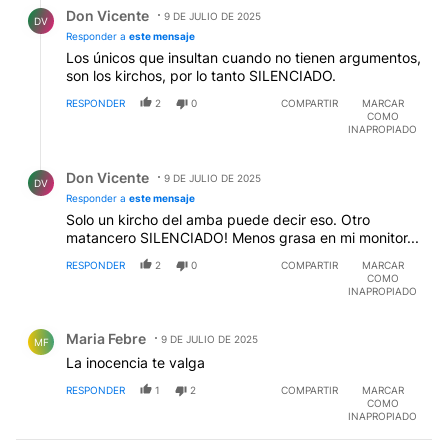
Respuesta de Don Vicente.
Don Vicente
tanto las carnicerías patagónicas mezclan guanaco en
9 DE JULIO DE 2025
DV
la carne picada y en los chorizos, meten carne sin
Responder a
este mensaje
sellos, y otras cositas para abaratar costos. Y los
Los únicos que insultan cuando no tienen argumentos,
pobladores, consumen principalmente carne de
son los kirchos, por lo tanto SILENCIADO.
capón que cuesta menos que el disparate que cobran
RESPONDER
2
0
COMPARTIR
MARCAR
con el versito de la zona libre...
COMO
INAPROPIADO
Respuesta de Don Vicente.
Don Vicente
9 DE JULIO DE 2025
DV
Responder a
este mensaje
Solo un kircho del amba puede decir eso. Otro
matancero SILENCIADO! Menos grasa en mi monitor...
RESPONDER
2
0
COMPARTIR
MARCAR
COMO
INAPROPIADO
Comentario de Maria Febre.
Maria Febre
9 DE JULIO DE 2025
MF
La inocencia te valga
RESPONDER
1
2
COMPARTIR
MARCAR
COMO
INAPROPIADO