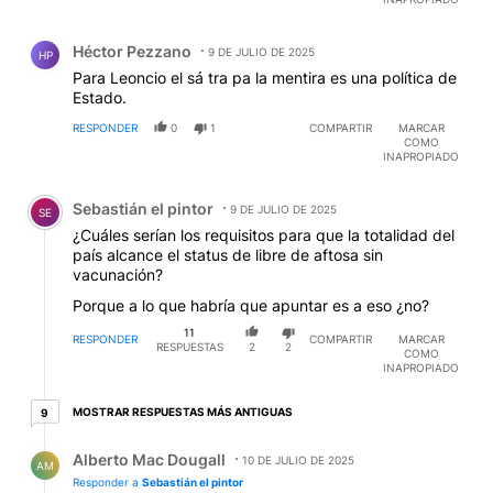
Comentario de Héctor Pezzano.
Héctor Pezzano
9 DE JULIO DE 2025
HP
Para Leoncio el sá tra pa la mentira es una política de
Estado.
RESPONDER
0
1
COMPARTIR
MARCAR
COMO
INAPROPIADO
Comentario de Sebastián el pintor.
Sebastián el pintor
9 DE JULIO DE 2025
SE
¿Cuáles serían los requisitos para que la totalidad del
país alcance el status de libre de aftosa sin
vacunación?
Porque a lo que habría que apuntar es a eso ¿no?
11
RESPONDER
COMPARTIR
MARCAR
RESPUESTAS
2
2
COMO
INAPROPIADO
9 respuestas más antiguas
MOSTRAR RESPUESTAS MÁS ANTIGUAS
9
Respuesta de Alberto Mac Dougall.
Alberto Mac Dougall
10 DE JULIO DE 2025
AM
Responder a
Sebastián el pintor