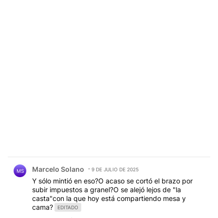
Comentario de Marcelo Solano.
Marcelo Solano
9 DE JULIO DE 2025
MS
Y sólo mintió en eso?O acaso se cortó el brazo por
subir impuestos a granel?O se alejó lejos de "la
casta"con la que hoy está compartiendo mesa y
cama?
EDITADO