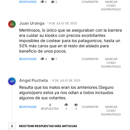
RESPONDER
6
2
COMPARTIR
MARCAR
COMO
INAPROPIADO
Comentario de Juan Uranga.
Juan Uranga
9 DE JULIO DE 2025
JU
Mentirosos, lo único que se aseguraban con la barrera
era cuidar su kiosko con precios exorbitantes
imposibles de costear para los patagonicos, hasta un
50% más caros que en el resto del aislado para
beneficio de unos pocos.
RESPONDER
4
7
COMPARTIR
MARCAR
COMO
INAPROPIADO
Comentario de Angel Pucheta.
Angel Pucheta
9 DE JULIO DE 2025
AP
Resulta que los malos eran los amteriores.(Seguro
alguno)pero estos ya nos odian a todos incluudos
algunos de sus votantes.
4
RESPONDER
COMPARTIR
MARCAR
RESPUESTAS
3
3
COMO
INAPROPIADO
2 respuestas más antiguas
MOSTRAR RESPUESTAS MÁS ANTIGUAS
2