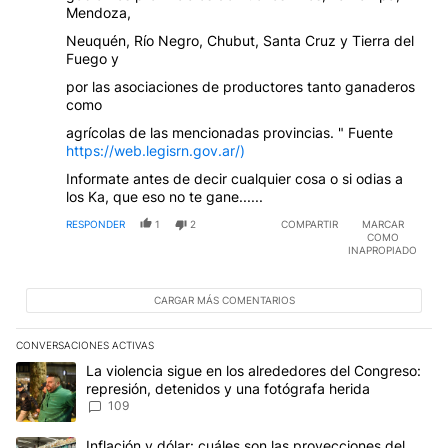
Mendoza,
Neuquén, Río Negro, Chubut, Santa Cruz y Tierra del
Fuego y
por las asociaciones de productores tanto ganaderos
como
agrícolas de las mencionadas provincias. " Fuente
https://web.legisrn.gov.ar/)
Informate antes de decir cualquier cosa o si odias a
los Ka, que eso no te gane......
RESPONDER
1
2
COMPARTIR
MARCAR
COMO
INAPROPIADO
CARGAR MÁS COMENTARIOS
CONVERSACIONES ACTIVAS
Este listado muestra los artículos con más comentarios en los últim
Un artículo de tendencia con el título "La violencia sigue en los 
La violencia sigue en los alrededores del Congreso:
represión, detenidos y una fotógrafa herida
109
Un artículo de tendencia con el título "Inflación y dólar: cuáles 
Inflación y dólar: cuáles son las proyecciones del