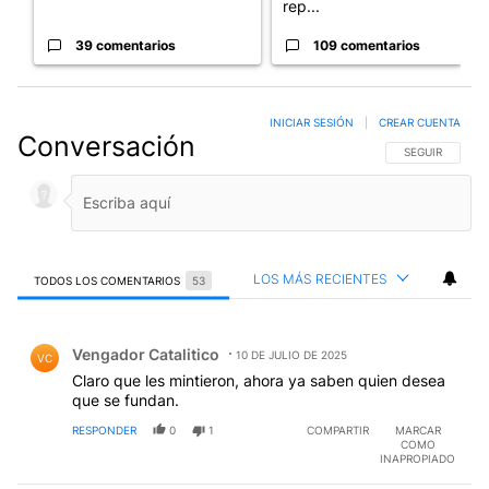
rep...
39 comentarios
109 comentarios
INICIAR SESIÓN
|
CREAR CUENTA
Conversación
SIGA ESTA CO
SEGUIR
LOS MÁS RECIENTES
TODOS LOS COMENTARIOS
53
Todos los comentarios
Comentario de Vengador Catalitico.
Vengador Catalitico
10 DE JULIO DE 2025
VC
Claro que les mintieron, ahora ya saben quien desea
que se fundan.
RESPONDER
0
1
COMPARTIR
MARCAR
COMO
INAPROPIADO