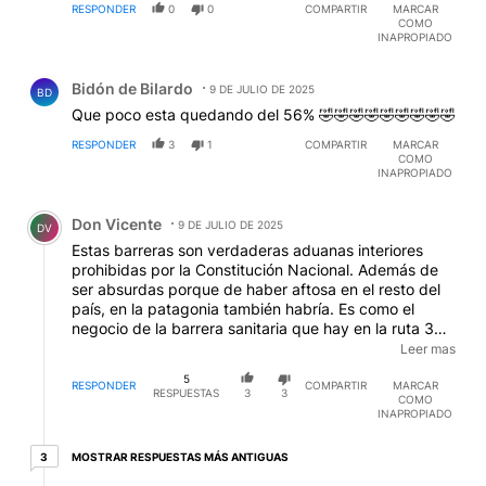
RESPONDER
0
0
COMPARTIR
MARCAR
COMO
INAPROPIADO
Comentario de Bidón de BiIardo.
Bidón de BiIardo
9 DE JULIO DE 2025
BD
Que poco esta quedando del 56% 🤣🤣🤣🤣🤣🤣🤣🤣🤣
RESPONDER
3
1
COMPARTIR
MARCAR
COMO
INAPROPIADO
Comentario de Don Vicente.
Don Vicente
9 DE JULIO DE 2025
DV
Estas barreras son verdaderas aduanas interiores
prohibidas por la Constitución Nacional. Además de
ser absurdas porque de haber aftosa en el resto del
país, en la patagonia también habría. Es como el
negocio de la barrera sanitaria que hay en la ruta 3
saliendo de Bahía Blanca hacia el sur, que no dejan
Leer mas
pasar ni una plantita de interior con el verso de la
5
mosca de los frutos, y no sé qué otra mentira más.
RESPONDER
COMPARTIR
MARCAR
RESPUESTAS
3
3
COMO
Miran así nomás y con eso justifican los sueldos de
INAPROPIADO
cientos de agentes al pepe. Es cierto que hace diez
años era peor porque cobraban una especie de peaje.
3 respuestas más antiguas
MOSTRAR RESPUESTAS MÁS ANTIGUAS
3
Luego te atajan de nuevo entrando a Rio Colorado, y
otra vez saliendo de Las Grutas hacia el sur. Mientras