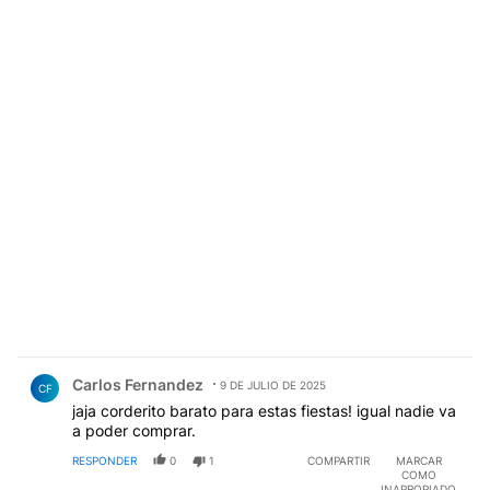
Comentario de Carlos Fernandez.
Carlos Fernandez
9 DE JULIO DE 2025
CF
jaja corderito barato para estas fiestas! igual nadie va
a poder comprar.
RESPONDER
0
1
COMPARTIR
MARCAR
COMO
INAPROPIADO