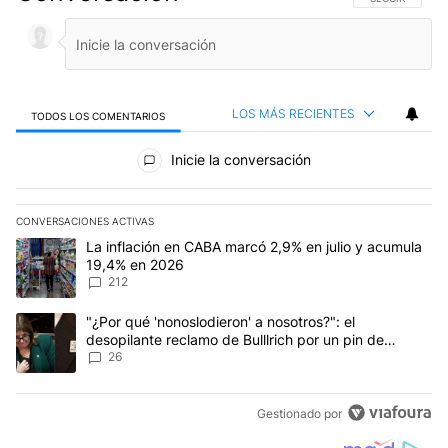
LOS MÁS RECIENTES
TODOS LOS COMENTARIOS
Todos los comentarios
Inicie la conversación
CONVERSACIONES ACTIVAS
Este listado muestra los artículos con más comentarios en los últim
Un artículo de tendencia con el título "La inflación en CABA marc
La inflación en CABA marcó 2,9% en julio y acumula
19,4% en 2026
212
Un artículo de tendencia con el título ""¿Por qué 'nonoslodieron' a
"¿Por qué 'nonoslodieron' a nosotros?": el
desopilante reclamo de Bulllrich por un pin de
Malvinas
26
Gestionado por