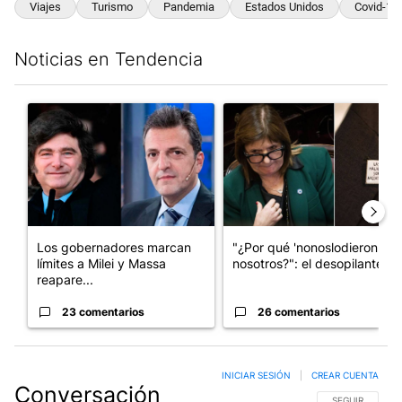
Viajes
Turismo
Pandemia
Estados Unidos
Covid-19
Noticias en Tendencia
Este listado muestra los artículos con más comentarios en los últim
Un artículo de tendencia con el título "Los gobernadores marcan
Un artículo de tendencia con e
Los gobernadores marcan
"¿Por qué 'nonoslodieron' a
límites a Milei y Massa
nosotros?": el desopilante ...
reapare...
23 comentarios
26 comentarios
INICIAR SESIÓN
|
CREAR CUENTA
Conversación
SIGA ESTA CO
SEGUIR