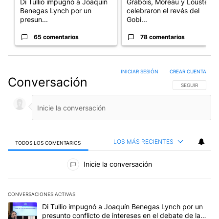
Di Tullio impugnó a Joaquín
Grabois, Moreau y Lousteau
Benegas Lynch por un
celebraron el revés del
presun...
Gobi...
65 comentarios
78 comentarios
INICIAR SESIÓN
|
CREAR CUENTA
Conversación
SIGA ESTA CO
SEGUIR
LOS MÁS RECIENTES
TODOS LOS COMENTARIOS
Todos los comentarios
Inicie la conversación
CONVERSACIONES ACTIVAS
Este listado muestra los artículos con más comentarios en los últim
Un artículo de tendencia con el título "Di Tullio impugnó a Joaqu
Di Tullio impugnó a Joaquín Benegas Lynch por un
presunto conflicto de intereses en el debate de la