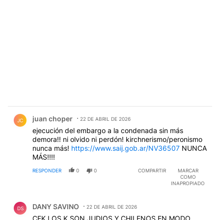
Comentario de juan choper.
juan choper
22 DE ABRIL DE 2026
JC
ejecución del embargo a la condenada sin más
demora!! ni olvido ni perdón! kirchnerismo/peronismo
nunca más!
https://www.saij.gob.ar/NV36507
NUNCA
MÁS!!!!
RESPONDER
0
0
COMPARTIR
MARCAR
COMO
INAPROPIADO
Comentario de DANY SAVINO.
DANY SAVINO
22 DE ABRIL DE 2026
DS
CFK LOS K SON JUDIOS Y CHILENOS EN MODO