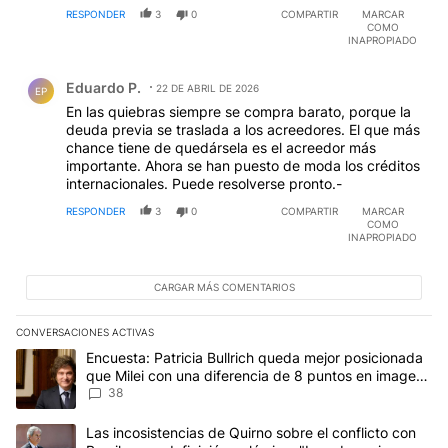
productos estrella mal negociada sin por lo menos la
RESPONDER
3
0
COMPARTIR
MARCAR
produccion a fason por un tiempo hasta mejorar su
COMO
posicion
INAPROPIADO
Comentario de Eduardo P..
Eduardo P.
22 DE ABRIL DE 2026
EP
En las quiebras siempre se compra barato, porque la
deuda previa se traslada a los acreedores. El que más
chance tiene de quedársela es el acreedor más
importante. Ahora se han puesto de moda los créditos
internacionales. Puede resolverse pronto.-
RESPONDER
3
0
COMPARTIR
MARCAR
COMO
INAPROPIADO
CARGAR MÁS COMENTARIOS
CONVERSACIONES ACTIVAS
Este listado muestra los artículos con más comentarios en los últim
Un artículo de tendencia con el título "Encuesta: Patricia Bullri
Encuesta: Patricia Bullrich queda mejor posicionada
que Milei con una diferencia de 8 puntos en imagen
negativa
38
Un artículo de tendencia con el título "Las incosistencias de Quir
Las incosistencias de Quirno sobre el conflicto con