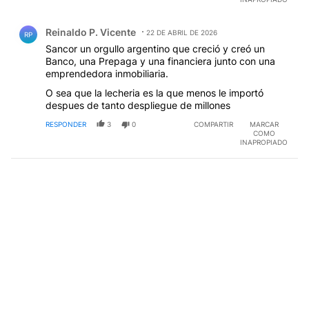
accionaria, etc. Nuevas épocas y cambios en la
Comentario de Reinaldo P. Vicente.
economía mundial llevan a esto
Reinaldo P. Vicente
22 DE ABRIL DE 2026
RP
Sancor un orgullo argentino que creció y creó un
Banco, una Prepaga y una financiera junto con una
emprendedora inmobiliaria.
O sea que la lecheria es la que menos le importó
despues de tanto despliegue de millones
RESPONDER
3
0
COMPARTIR
MARCAR
COMO
INAPROPIADO