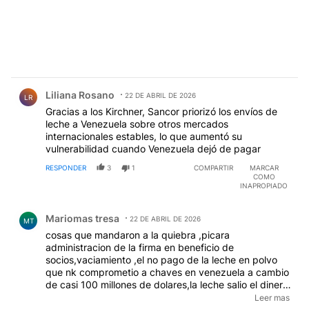
Comentario de Liliana Rosano.
Liliana Rosano
22 DE ABRIL DE 2026
LR
Gracias a los Kirchner, Sancor priorizó los envíos de
leche a Venezuela sobre otros mercados
internacionales estables, lo que aumentó su
vulnerabilidad cuando Venezuela dejó de pagar
RESPONDER
3
1
COMPARTIR
MARCAR
COMO
INAPROPIADO
Comentario de Mariomas tresa.
Mariomas tresa
22 DE ABRIL DE 2026
MT
cosas que mandaron a la quiebra ,picara
administracion de la firma en beneficio de
socios,vaciamiento ,el no pago de la leche en polvo
que nk comprometio a chaves en venezuela a cambio
de casi 100 millones de dolares,la leche salio el dinero
no entro a sancor,la venta de las marcas de sus
Leer mas