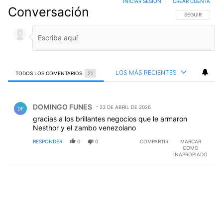
INICIAR SESIÓN
|
CREAR CUENTA
Conversación
SIGA ESTA CO
SEGUIR
LOS MÁS RECIENTES
TODOS LOS COMENTARIOS
21
Todos los comentarios
Comentario de DOMINGO FUNES.
DOMINGO FUNES
23 DE ABRIL DE 2026
DF
gracias a los brillantes negocios que le armaron
Nesthor y el zambo venezolano
RESPONDER
0
0
COMPARTIR
MARCAR
COMO
INAPROPIADO