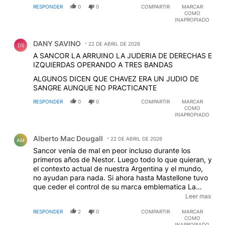
RESPONDER
0
0
COMPARTIR
MARCAR
COMO
INAPROPIADO
Comentario de DANY SAVINO.
DANY SAVINO
22 DE ABRIL DE 2026
DS
A SANCOR LA ARRUINO LA JUDERIA DE DERECHAS E
IZQUIERDAS OPERANDO A TRES BANDAS
ALGUNOS DICEN QUE CHAVEZ ERA UN JUDIO DE
SANGRE AUNQUE NO PRACTICANTE
RESPONDER
0
0
COMPARTIR
MARCAR
COMO
INAPROPIADO
Comentario de Alberto Mac Dougall.
Alberto Mac Dougall
22 DE ABRIL DE 2026
AM
Sancor venía de mal en peor incluso durante los
primeros años de Nestor. Luego todo lo que quieran, y
el contexto actual de nuestra Argentina y el mundo,
no ayudan para nada. Si ahora hasta Mastellone tuvo
que ceder el control de su marca emblematica La
Serenísima, ni hablar que espera a tantas empresas
Leer mas
tanto familiares PYMES como mucho mas grandes. Ya
RESPONDER
2
0
COMPARTIR
MARCAR
no nos extrañe que se vendan, incorporen socios,
COMO
cambien quien las controla, quien tiene la mayoría
INAPROPIADO