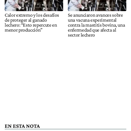
Calor extremo y los desafíos
Se anunciaron avances sobre
de proteger al ganado
una vacuna experimental
lechero: “Esto repercute en
contra la mastitis bovina, una
menor producción”
enfermedad que afecta al
sector lechero
EN ESTA NOTA