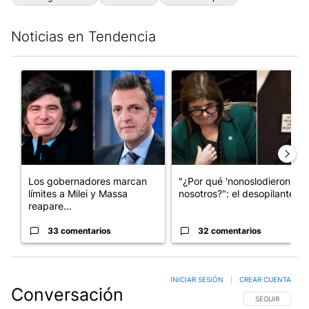
Noticias en Tendencia
Este listado muestra los artículos con más comentarios en los últim
Un artículo de tendencia con el título "Los gobernadores marcan
Un artículo de tendencia con e
Los gobernadores marcan
"¿Por qué 'nonoslodieron' a
límites a Milei y Massa
nosotros?": el desopilante ...
reapare...
33 comentarios
32 comentarios
INICIAR SESIÓN
|
CREAR CUENTA
Conversación
SIGA ESTA CO
SEGUIR