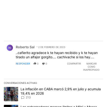
Comentario de Roberto Sal.
Roberto Sal
2 DE FEBRERO DE 2023
RS
..cafierito agradece k te hayan recibido y k te hayan
tirado un alfajor gorgito.... cachivache si los hay....
RESPONDER
0
0
COMPARTIR
MARCAR
COMO
INAPROPIADO
CONVERSACIONES ACTIVAS
Este listado muestra los artículos con más comentarios en los últim
Un artículo de tendencia con el título "La inflación en CABA marc
La inflación en CABA marcó 2,9% en julio y acumula
19,4% en 2026
213
Un artículo de tendencia con el título "Los gobernadores marcan l
Los gobernadores marcan límites a Milei y Massa