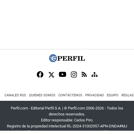
CANALES RSS
QUIENES SOMOS
CONTÁCTENOS
PRIVACIDAD
EQUIPO
REGLAS
Perfil.com - Editorial Perfil S.A.
| © Perfil.com 2006-2026 - Todos los
derechos reservados.
Editor responsable: Carlos Piro.
Registro de la propiedad intelectual RL-2024-31002957-APN-DNDA#MJ
Dirección:
California 2715
,
C1289ABI
,
CABA, Argentina
| Teléfono:
+54 9 11