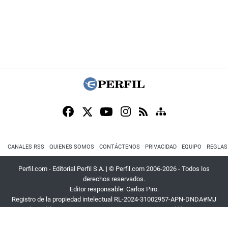
CANALES RSS
QUIENES SOMOS
CONTÁCTENOS
PRIVACIDAD
EQUIPO
REGLAS
Perfil.com - Editorial Perfil S.A.
| © Perfil.com 2006-2026 - Todos los
derechos reservados.
Editor responsable: Carlos Piro.
Registro de la propiedad intelectual RL-2024-31002957-APN-DNDA#MJ
Dirección:
California 2715
,
C1289ABI
,
CABA, Argentina
| Teléfono:
+54 9 11
3453 4567
| E-mail:
atencion@perfil.com