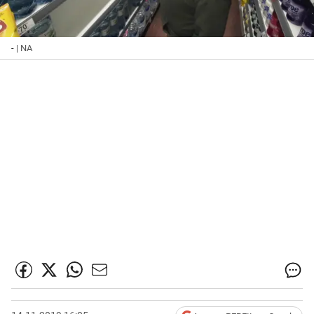
-
| NA