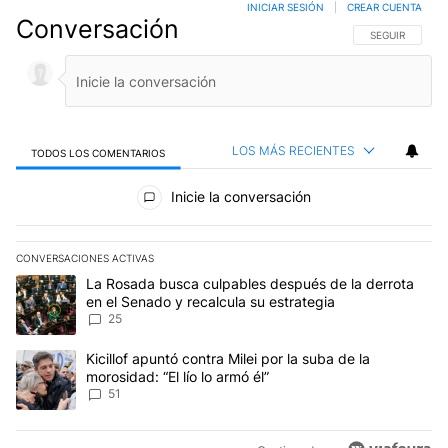
INICIAR SESIÓN
|
CREAR CUENTA
Conversación
SIGA ESTA CO
SEGUIR
LOS MÁS RECIENTES
TODOS LOS COMENTARIOS
Todos los comentarios
Inicie la conversación
CONVERSACIONES ACTIVAS
Este listado muestra los artículos con más comentarios en los últim
Un artículo de tendencia con el título "La Rosada busca culpables
La Rosada busca culpables después de la derrota
en el Senado y recalcula su estrategia
25
Un artículo de tendencia con el título "Kicillof apuntó contra Milei 
Kicillof apuntó contra Milei por la suba de la
morosidad: “El lío lo armó él”
51