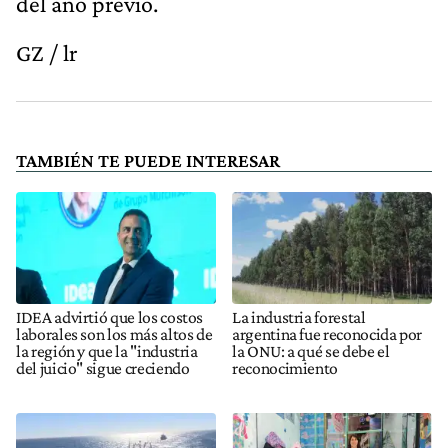
del año previo.
GZ / lr
TAMBIÉN TE PUEDE INTERESAR
IDEA advirtió que los costos
La industria forestal
laborales son los más altos de
argentina fue reconocida por
la región y que la "industria
la ONU: a qué se debe el
del juicio" sigue creciendo
reconocimiento