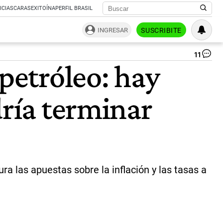
ICIAS
CARAS
EXITOÍNA
PERFIL BRASIL
INGRESAR
SUSCRIBITE
11
Tr
 petróleo: hay
On
Th
Flo
dría terminar
Of
Th
NY
Ah
Of
Tr
Tar
An
ura las apuestas sobre la inflación y las tasas a
|
Bl