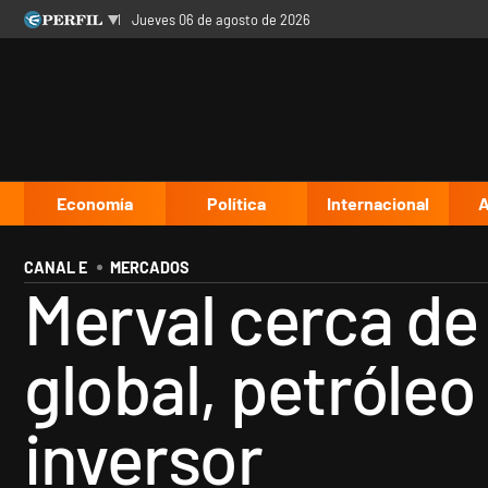
jueves 06 de agosto de 2026
Últimas noticias
Inicio
Ahora
Opinión
Cultura
Arte
Educación
Videos
Córdoba
Reperfilar
Diario del Juicio
Economía
Política
Internacional
A
CANAL E
MERCADOS
Merval cerca de 
global, petróle
inversor