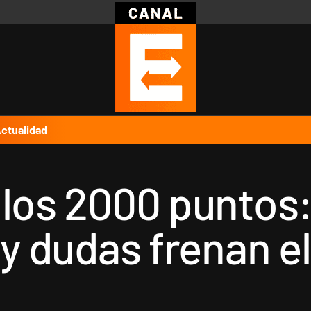
Política
Pymes
Salud
Internacional
Clima
Deportes
Business
Noticias
Caras
ctualidad
los 2000 puntos: 
o y dudas frenan 