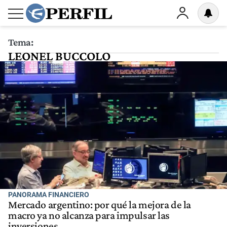
Tema:
LEONEL BUCCOLO
PANORAMA FINANCIERO
Mercado argentino: por qué la mejora de la
macro ya no alcanza para impulsar las
inversiones