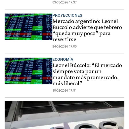
03-03-2026 17:37
PROYECCIONES
Mercado argentino: Leonel
Búccolo advierte que febrero
“queda muy poco” para
revertirse
24-02-2026 17:00
ECONOMÍA
Leonel Búccolo: “El mercado
siempre vota por un
mandato más promercado,
más liberal”
10-02-2026 17:51