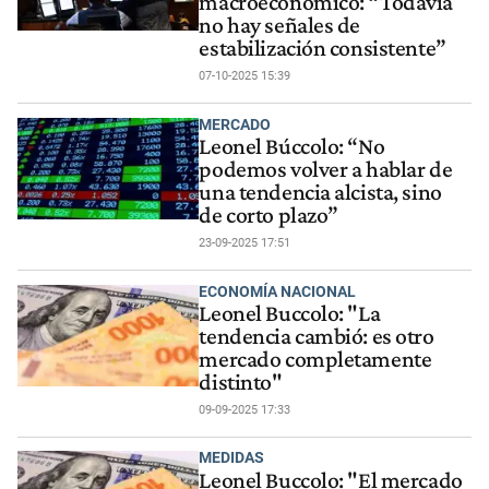
macroeconómico: “Todavía
no hay señales de
estabilización consistente”
07-10-2025 15:39
MERCADO
Leonel Búccolo: “No
podemos volver a hablar de
una tendencia alcista, sino
de corto plazo”
23-09-2025 17:51
ECONOMÍA NACIONAL
Leonel Buccolo: "La
tendencia cambió: es otro
mercado completamente
distinto"
09-09-2025 17:33
MEDIDAS
Leonel Buccolo: "El mercado