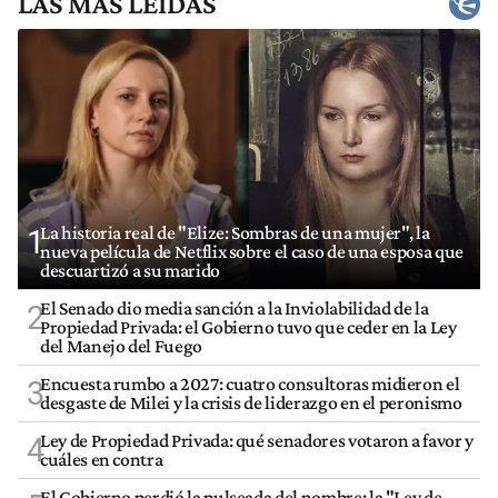
LAS MÁS LEÍDAS
La historia real de "Elize: Sombras de una mujer", la
1
nueva película de Netflix sobre el caso de una esposa que
descuartizó a su marido
El Senado dio media sanción a la Inviolabilidad de la
2
Propiedad Privada: el Gobierno tuvo que ceder en la Ley
del Manejo del Fuego
Encuesta rumbo a 2027: cuatro consultoras midieron el
3
desgaste de Milei y la crisis de liderazgo en el peronismo
Ley de Propiedad Privada: qué senadores votaron a favor y
4
cuáles en contra
El Gobierno perdió la pulseada del nombre: la "Ley de