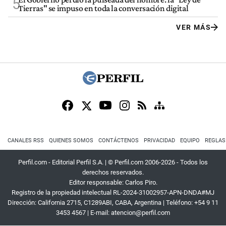
5
Tierras" se impuso en toda la conversación digital
VER MÁS
CANALES RSS
QUIENES SOMOS
CONTÁCTENOS
PRIVACIDAD
EQUIPO
REGLAS
Perfil.com - Editorial Perfil S.A.
| © Perfil.com 2006-2026 - Todos los
derechos reservados.
Editor responsable: Carlos Piro.
Registro de la propiedad intelectual RL-2024-31002957-APN-DNDA#MJ
Dirección:
California 2715
,
C1289ABI
,
CABA, Argentina
| Teléfono:
+54 9 11
3453 4567
| E-mail:
atencion@perfil.com