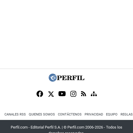
CANALES RSS
QUIENES SOMOS
CONTÁCTENOS
PRIVACIDAD
EQUIPO
REGLAS
Perfil.com - Editorial Perfil S.A.
| © Perfil.com 2006-2026 - Todos los