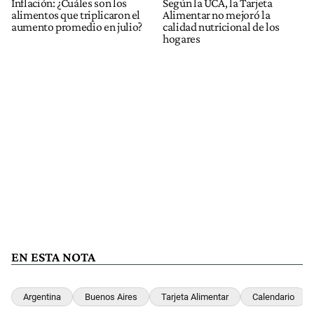
Inflación: ¿Cuáles son los
Según la UCA, la Tarjeta
alimentos que triplicaron el
Alimentar no mejoró la
aumento promedio en julio?
calidad nutricional de los
hogares
EN ESTA NOTA
Argentina
Buenos Aires
Tarjeta Alimentar
Calendario