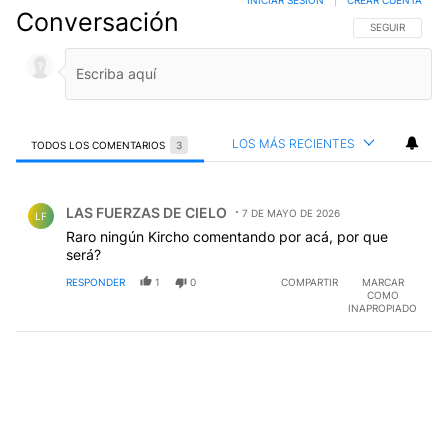
Conversación
SIGA ESTA CO
SEGUIR
LOS MÁS RECIENTES
TODOS LOS COMENTARIOS
3
Todos los comentarios
Comentario de LAS FUERZAS DE CIELO.
LAS FUERZAS DE CIELO
7 DE MAYO DE 2026
LF
Raro ningún Kircho comentando por acá, por que
será?
RESPONDER
1
0
COMPARTIR
MARCAR
COMO
INAPROPIADO