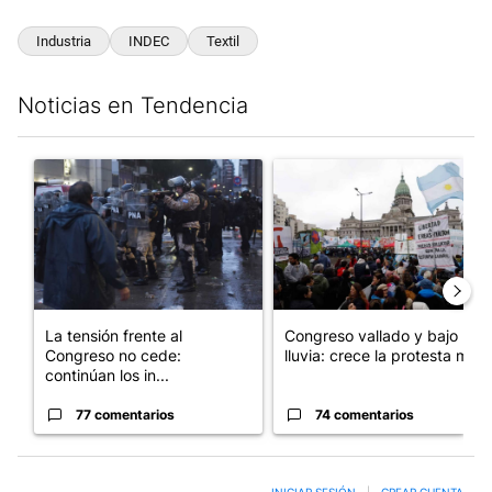
Industria
INDEC
Textil
Noticias en Tendencia
Este listado muestra los artículos con más comentarios en los últim
Un artículo de tendencia con el título "La tensión frente al Con
Un artículo de tendencia con e
La tensión frente al
Congreso vallado y bajo la
Congreso no cede:
lluvia: crece la protesta mi...
continúan los in...
77 comentarios
74 comentarios
INICIAR SESIÓN
|
CREAR CUENTA