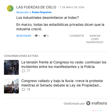
Respuesta de LAS FUERZAS DE CIELO.
LAS FUERZAS DE CIELO
7 DE MAYO DE 2026
LF
Responder a
Ruben Riquelme
Los industriales desmintieron al Indec?
En marzo, todas las estadísticas privadas dicen que la
industria creció.
RESPONDER
1
0
COMPARTIR
MARCAR
COMO
INAPROPIADO
CONVERSACIONES ACTIVAS
Este listado muestra los artículos con más comentarios en los últim
Un artículo de tendencia con el título "La tensión frente al Congre
La tensión frente al Congreso no cede: continúan los
incidentes entre los manifestantes y la Policía
77
Un artículo de tendencia con el título "Congreso vallado y bajo la
Congreso vallado y bajo la lluvia: crece la protesta
mientras el Senado debate la Ley de Propiedad
Privada
74
Gestionado por