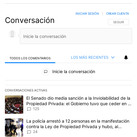
INICIAR SESIÓN
|
CREAR CUENTA
Conversación
SIGA ESTA CO
SEGUIR
LOS MÁS RECIENTES
TODOS LOS COMENTARIOS
Todos los comentarios
Inicie la conversación
CONVERSACIONES ACTIVAS
Este listado muestra los artículos con más comentarios en los últim
Un artículo de tendencia con el título "El Senado dio media sanci
El Senado dio media sanción a la Inviolabilidad de la
Propiedad Privada: el Gobierno tuvo que ceder en la
Ley del Manejo del Fuego
125
Un artículo de tendencia con el título "La policía arrestó a 12 p
La policía arrestó a 12 personas en la manifestación
contra la Ley de Propiedad Privada y hubo, al
menos, 3 agentes heridos
24