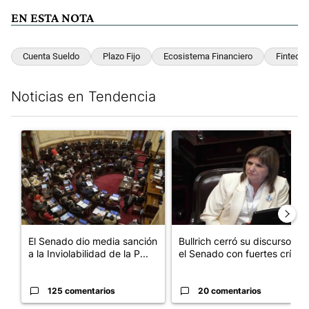
EN ESTA NOTA
Cuenta Sueldo
Plazo Fijo
Ecosistema Financiero
Fintech
Noticias en Tendencia
Este listado muestra los artículos con más comentarios en los últim
Un artículo de tendencia con el título "El Senado dio media san
Un artículo de tendencia con el
El Senado dio media sanción
Bullrich cerró su discurso en
a la Inviolabilidad de la P...
el Senado con fuertes crí...
125 comentarios
20 comentarios