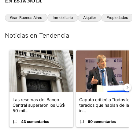
EN ESTA NOTA
Gran Buenos Aires
Inmobiliario
Alquiler
Propiedades
Noticias en Tendencia
Este listado muestra los artículos con más comentarios en los últim
Un artículo de tendencia con el título "Las reservas del Banco 
Un artículo de tendencia con e
Las reservas del Banco
Caputo criticó a “todos los
Central superaron los US$
tarados que hablan de la
50 mil...
in...
43 comentarios
60 comentarios