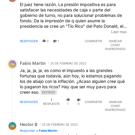
El juez tiene razón. La presión impositiva es para
satisfacer las necesidades de caja x parte del
gobierno de turno, no para solucionar problemas de
fondo. Da la impresión de q quien asume la
presidencia se cree un "Tío Rico" del Pato Donald, el
cual sentado sobre una montaña de monedas, se
Leer mas
entretenía dándolas a quien se le antojaba. Cobran
RESPONDER
0
1
COMPARTIR
MARCAR
impuesto a las grandes fortunas pero no se persigue a
COMO
quien evade, q es un delito.
INAPROPIADO
Comentario de Fabio Martín.
Fabio Martín
25 DE FEBRERO DE 2023
FM
Ja, ja, ja, ja, es como el impuesto a las grandes
fortunas que todavía, aún hoy, lo estamos pagando
los de abajo con la inflación. ¿Acaso alguien cree qué
lo pagaron los ricos? Hay que ser muy pavo para
creer eso.
EDITADO
1
RESPONDER
COMPARTIR
MARCAR
RESPUESTA
1
0
COMO
INAPROPIADO
Respuesta de Hector B.
Hector B
25 DE FEBRERO DE 2023
HB
Responder a
Fabio Martín