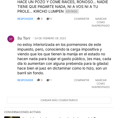
HACE UN POZO Y COMÉ RAÍCES, ROÑOSO... NADIE
TIENE QUE PAGARTE NADA, NI A VOS NI A TU
PROLE... KIRCHO LUMPEN
EDITADO
RESPONDER
0
0
COMPARTIR
MARCAR
COMO
INAPROPIADO
Comentario de Su Torr.
Su Torr
24 DE FEBRERO DE 2023
ST
no estoy interiorizada en los pormenores de este
impuesto, pero, conociendo la carga impositiva y
viendo que los que tienen la manija en el estado no
hacen nada para bajar el gasto público, (es mas, cada
día lo aumentan con alguna prebenda para la gilada)
hace bien el juez en dictaminar como lo hizo, son un
barril sin fondo.
RESPONDER
0
1
COMPARTIR
MARCAR
COMO
INAPROPIADO
CARGAR MÁS COMENTARIOS
CONVERSACIONES ACTIVAS
Este listado muestra los artículos con más comentarios en los últim