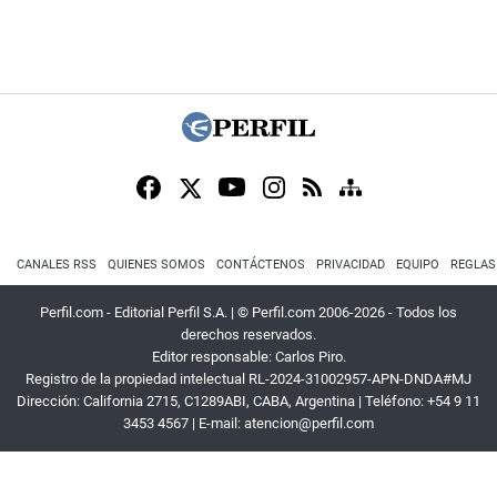
CANALES RSS
QUIENES SOMOS
CONTÁCTENOS
PRIVACIDAD
EQUIPO
REGLAS
Perfil.com - Editorial Perfil S.A.
| © Perfil.com 2006-2026 - Todos los
derechos reservados.
Editor responsable: Carlos Piro.
Registro de la propiedad intelectual RL-2024-31002957-APN-DNDA#MJ
Dirección:
California 2715
,
C1289ABI
,
CABA, Argentina
| Teléfono:
+54 9 11
3453 4567
| E-mail:
atencion@perfil.com