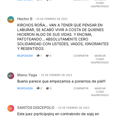
COMO
INAPROPIADO
Comentario de Hector B.
Hector B
25 DE FEBRERO DE 2023
HB
KIRCHOS ROÑA... VAN A TENER QUE PENSAR EN
LABURAR, SE ACABÓ VIVIR A COSTA DE QUIENES
HICIERON ALGO DE SUS VIDAS. Y ENCIMA,
PATOTEANDO... ABSOLUTAMENTE CERO
SOLIDARIDAD CON USTEDES, VAGOS, IGNORANTES
Y RESENTIDOS
RESPONDER
1
0
COMPARTIR
MARCAR
COMO
INAPROPIADO
Comentario de Manu Yaga.
Manu Yaga
25 DE FEBRERO DE 2023
MY
Bueno parece que empezamos a ponernos de pie!!!
RESPONDER
0
0
COMPARTIR
MARCAR
COMO
INAPROPIADO
Comentario de SANTOS DISCEPOLO.
SANTOS DISCEPOLO
25 DE FEBRERO DE 2023
SD
Este juez pqrticipqbq en contrabndo de sojq en