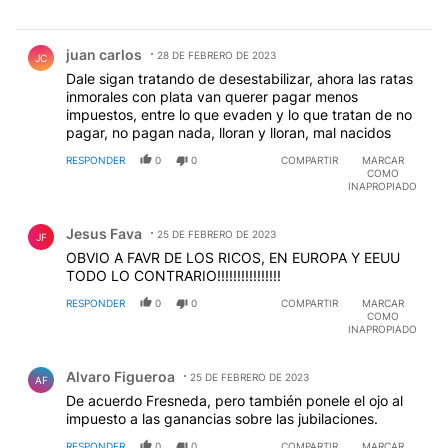
Comentario de juan carlos.
juan carlos
28 DE FEBRERO DE 2023
JC
Dale sigan tratando de desestabilizar, ahora las ratas
inmorales con plata van querer pagar menos
impuestos, entre lo que evaden y lo que tratan de no
pagar, no pagan nada, lloran y lloran, mal nacidos
RESPONDER
0
0
COMPARTIR
MARCAR
COMO
INAPROPIADO
Comentario de Jesus Fava.
Jesus Fava
25 DE FEBRERO DE 2023
JF
OBVIO A FAVR DE LOS RICOS, EN EUROPA Y EEUU
TODO LO CONTRARIO!!!!!!!!!!!!!!!!
RESPONDER
0
0
COMPARTIR
MARCAR
COMO
INAPROPIADO
Comentario de Alvaro Figueroa.
Alvaro Figueroa
25 DE FEBRERO DE 2023
AF
De acuerdo Fresneda, pero también ponele el ojo al
impuesto a las ganancias sobre las jubilaciones.
RESPONDER
0
0
COMPARTIR
MARCAR