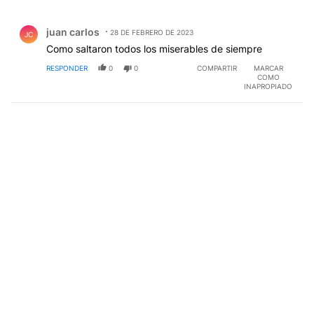
Todos los comentarios
Comentario de juan carlos.
juan carlos
28 DE FEBRERO DE 2023
JC
Como saltaron todos los miserables de siempre
RESPONDER
0
0
COMPARTIR
MARCAR
COMO
INAPROPIADO