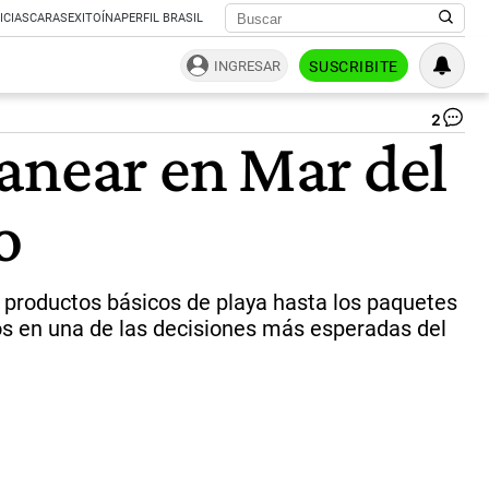
ICIAS
CARAS
EXITOÍNA
PERFIL BRASIL
INGRESAR
SUSCRIBITE
2
El
anear en Mar del
tu
no
es
o
un
nu
mo
en
los
 productos básicos de playa hasta los paquetes
via
ios en una de las decisiones más esperadas del
|
we