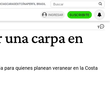
ICIAS
CARAS
EXITOÍNA
PERFIL BRASIL
INGRESAR
SUSCRIBITE
1
Pl
r una carpa en
de
Ma
del
Pla
|
PA
CU
cia para quienes planean veranear en la Costa