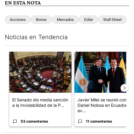
EN ESTA NOTA
Acciones
Bonos
Mercados
Dólar
Wall Street
Noticias en Tendencia
Este listado muestra los artículos con más comentarios en los últim
Un artículo de tendencia con el título "El Senado dio media san
Un artículo de tendencia con e
El Senado dio media sanción
Javier Milei se reunió con
a la Inviolabilidad de la P...
Daniel Noboa en Ecuador y
av...
53 comentarios
11 comentarios