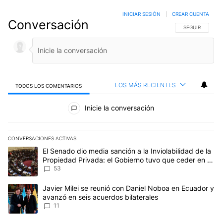
INICIAR SESIÓN
|
CREAR CUENTA
Conversación
SIGA ESTA CO
SEGUIR
LOS MÁS RECIENTES
TODOS LOS COMENTARIOS
Todos los comentarios
Inicie la conversación
CONVERSACIONES ACTIVAS
Este listado muestra los artículos con más comentarios en los últim
Un artículo de tendencia con el título "El Senado dio media sanci
El Senado dio media sanción a la Inviolabilidad de la
Propiedad Privada: el Gobierno tuvo que ceder en la
Ley del Manejo del Fuego
53
Un artículo de tendencia con el título "Javier Milei se reunió con
Javier Milei se reunió con Daniel Noboa en Ecuador y
avanzó en seis acuerdos bilaterales
11