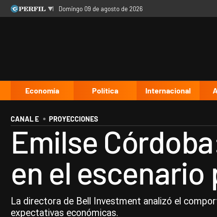
domingo 09 de agosto de 2026
Últimas noticias
Inicio
Ahora
Opinión
Cultura
Arte
Educación
Videos
Córdoba
Reperfilar
Diario del Juicio
Economía
Política
Internacional
A
CANAL E
PROYECCIONES
Emilse Córdoba:
en el escenario 
La directora de Bell Investment analizó el compo
expectativas económicas.