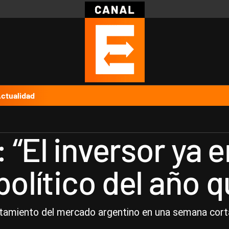
Política
Pymes
Salud
Internacional
Clima
Deportes
Business
Noticias
Caras
ctualidad
 “El inversor ya 
político del año q
rtamiento del mercado argentino en una semana corta