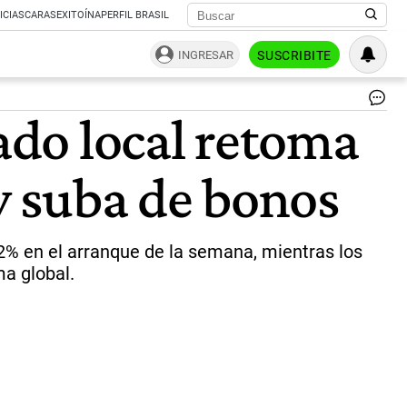
ICIAS
CARAS
EXITOÍNA
PERFIL BRASIL
INGRESAR
SUSCRIBITE
Me
cado local retoma
La
de
im
 y suba de bonos
de
lle
en
el
pa
 2% en el arranque de la semana, mientras los
de
ma global.
YP
|
ce