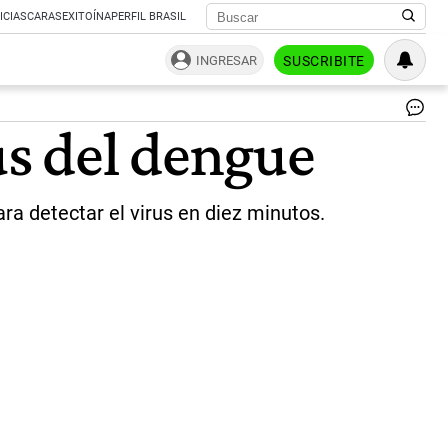
ICIAS
CARAS
EXITOÍNA
PERFIL BRASIL
INGRESAR
SUSCRIBITE
|
us del dengue
Min
de
Ci
y
a detectar el virus en diez minutos.
Te