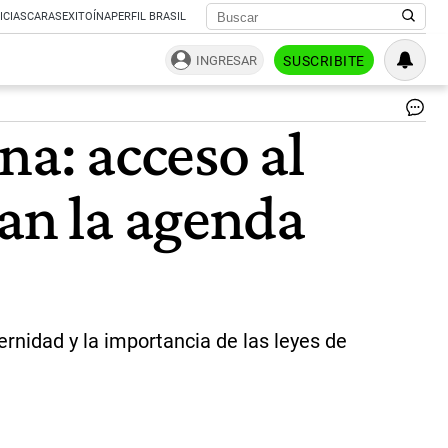
ICIAS
CARAS
EXITOÍNA
PERFIL BRASIL
INGRESAR
SUSCRIBITE
Fer
ina: acceso al
in
vit
|
can la agenda
Ag
Fre
ernidad y la importancia de las leyes de