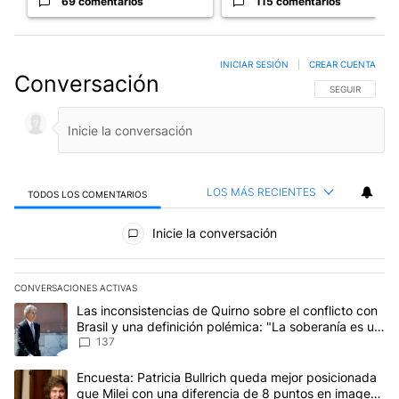
69 comentarios
115 comentarios
INICIAR SESIÓN
|
CREAR CUENTA
Conversación
SIGA ESTA CO
SEGUIR
LOS MÁS RECIENTES
TODOS LOS COMENTARIOS
Todos los comentarios
Inicie la conversación
CONVERSACIONES ACTIVAS
Este listado muestra los artículos con más comentarios en los últim
Un artículo de tendencia con el título "Las inconsistencias de Qui
Las inconsistencias de Quirno sobre el conflicto con
Brasil y una definición polémica: "La soberanía es un
concepto antiguo"
137
Un artículo de tendencia con el título "Encuesta: Patricia Bullri
Encuesta: Patricia Bullrich queda mejor posicionada
que Milei con una diferencia de 8 puntos en imagen