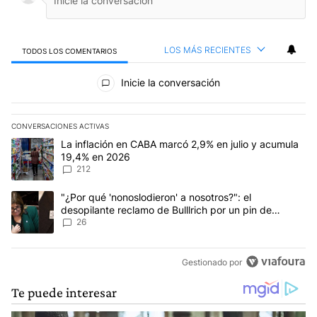
LOS MÁS RECIENTES
TODOS LOS COMENTARIOS
Todos los comentarios
Inicie la conversación
CONVERSACIONES ACTIVAS
Este listado muestra los artículos con más comentarios en los últim
Un artículo de tendencia con el título "La inflación en CABA marc
La inflación en CABA marcó 2,9% en julio y acumula
19,4% en 2026
212
Un artículo de tendencia con el título ""¿Por qué 'nonoslodieron' a
"¿Por qué 'nonoslodieron' a nosotros?": el
desopilante reclamo de Bulllrich por un pin de
Malvinas
26
Gestionado por