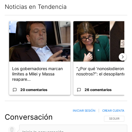
Noticias en Tendencia
Este listado muestra los artículos con más comentarios en los últim
Un artículo de tendencia con el título "Los gobernadores marcan
Un artículo de tendencia con e
Los gobernadores marcan
"¿Por qué 'nonoslodieron' a
límites a Milei y Massa
nosotros?": el desopilante ...
reapare...
20 comentarios
26 comentarios
INICIAR SESIÓN
|
CREAR CUENTA
Conversación
SIGA ESTA CO
SEGUIR