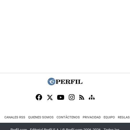
CANALES RSS
QUIENES SOMOS
CONTÁCTENOS
PRIVACIDAD
EQUIPO
REGLAS
Perfil.com - Editorial Perfil S.A.
| © Perfil.com 2006-2026 - Todos los