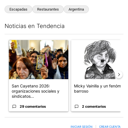
Escapadas
Restaurantes
Argentina
Noticias en Tendencia
Este listado muestra los artículos con más comentarios en los últim
Un artículo de tendencia con el título "San Cayetano 2026: orga
Un artículo de tendencia con e
San Cayetano 2026:
Micky Vainilla y un fenómeno
organizaciones sociales y
barroso
sindicatos...
29 comentarios
2 comentarios
INICIAR SESIÓN
|
CREAR CUENTA