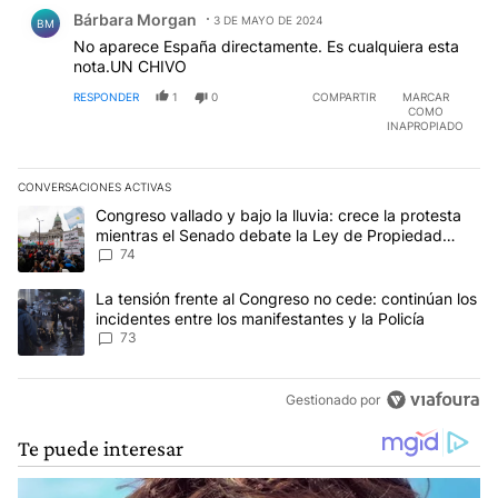
Comentario de Bárbara Morgan.
Bárbara Morgan
3 DE MAYO DE 2024
BM
No aparece España directamente. Es cualquiera esta
nota.UN CHIVO
RESPONDER
1
0
COMPARTIR
MARCAR
COMO
INAPROPIADO
CONVERSACIONES ACTIVAS
Este listado muestra los artículos con más comentarios en los últim
Un artículo de tendencia con el título "Congreso vallado y bajo la
Congreso vallado y bajo la lluvia: crece la protesta
mientras el Senado debate la Ley de Propiedad
Privada
74
Un artículo de tendencia con el título "La tensión frente al Congre
La tensión frente al Congreso no cede: continúan los
incidentes entre los manifestantes y la Policía
73
Gestionado por