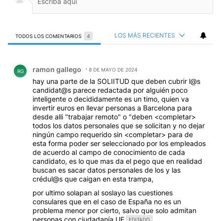
LOS MÁS RECIENTES
TODOS LOS COMENTARIOS
4
Todos los comentarios
Comentario de ramon gallego.
ramon gallego
8 DE MAYO DE 2024
RG
hay una parte de la SOLIITUD que deben cubrir l@s
candidat@s parece redactada por alguién poco
inteligente o decididamente es un timo, quien va
invertir euros en llevar personas a Barcelona para
desde alli "trabajar remoto" o "deben <completar>
todos los datos personales que se solicitan y no dejar
ningún campo requerido sin <completar> para de
esta forma poder ser seleccionado por los empleados
de acuerdo al campo de conocimiento de cada
candidato, es lo que mas da el pego que en realidad
buscan es sacar datos personales de los y las
crédul@s que caigan en esta trampa,
por ultimo solapan al soslayo las cuestiones
consulares que en el caso de España no es un
problema menor por cierto, salvo que solo admitan
personas con ciudadanía UE
EDITADO