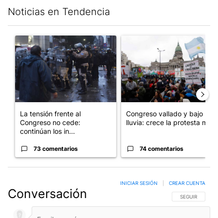
Noticias en Tendencia
Este listado muestra los artículos con más comentarios en los últim
Un artículo de tendencia con el título "La tensión frente al Con
Un artículo de tendencia con e
La tensión frente al
Congreso vallado y bajo la
Congreso no cede:
lluvia: crece la protesta mi...
continúan los in...
73 comentarios
74 comentarios
INICIAR SESIÓN
|
CREAR CUENTA
Conversación
SIGA ESTA CO
SEGUIR