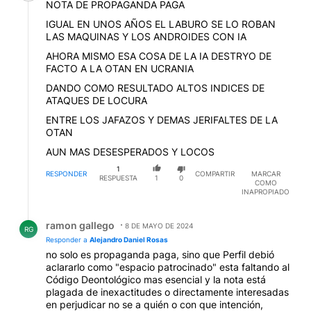
NOTA DE PROPAGANDA PAGA
IGUAL EN UNOS AÑOS EL LABURO SE LO ROBAN
LAS MAQUINAS Y LOS ANDROIDES CON IA
AHORA MISMO ESA COSA DE LA IA DESTRYO DE
FACTO A LA OTAN EN UCRANIA
DANDO COMO RESULTADO ALTOS INDICES DE
ATAQUES DE LOCURA
ENTRE LOS JAFAZOS Y DEMAS JERIFALTES DE LA
OTAN
AUN MAS DESESPERADOS Y LOCOS
1
RESPONDER
COMPARTIR
MARCAR
RESPUESTA
1
0
COMO
INAPROPIADO
Respuesta de ramon gallego.
ramon gallego
8 DE MAYO DE 2024
RG
Responder a
Alejandro Daniel Rosas
no solo es propaganda paga, sino que Perfil debió
aclararlo como "espacio patrocinado" esta faltando al
Código Deontológico mas esencial y la nota está
plagada de inexactitudes o directamente interesadas
en perjudicar no se a quién o con que intención,