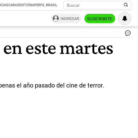
ICIAS
CARAS
EXITOÍNA
PERFIL BRASIL
INGRESAR
SUSCRIBITE
Ch
 en este martes
mi
pel
de
ter
en
ca
|
Ag
nas el año pasado del cine de terror.
Sh