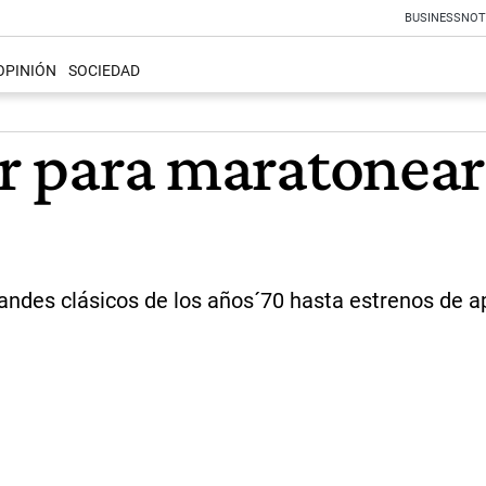
BUSINESS
NOT
OPINIÓN
SOCIEDAD
or para maratonear
des clásicos de los años´70 hasta estrenos de ape