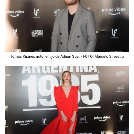
Tomás Kirzner, actor e hijo de Adrián Suar - FOTO: Marcelo Silvestro