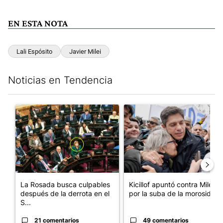
EN ESTA NOTA
Lali Espósito
Javier Milei
Noticias en Tendencia
Este listado muestra los artículos con más comentarios en los últim
Un artículo de tendencia con el título "La Rosada busca culpabl
Un artículo de tendencia con el
La Rosada busca culpables
Kicillof apuntó contra Milei
después de la derrota en el
por la suba de la morosida...
S...
21 comentarios
49 comentarios