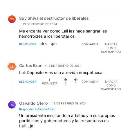
Comentario de Soy Shiva el destructor de liberales.
Soy Shiva el destructor de liberales
SS
19 DE FEBRERO DE 2024
Me encanta ver como Lali les hace sangrar las
hemorroides a los liberotarios.
RESPONDER
5
1
COMPARTIR
MARCAR
COMO
INAPROPIADO
Comentario de Carlos Brun.
Carlos Brun
19 DE FEBRERO DE 2024
CB
Lali Deposito = es una atrevida irrespetuosa.
1
RESPONDER
COMPARTIR
MARCAR
RESPUESTA
2
1
COMO
INAPROPIADO
Respuesta de Osvaldo Otero.
Osvaldo Otero
19 DE FEBRERO DE 2024
OO
Responder a
Carlos Brun
Un presidente insultando a artistas y a sus propios
partidistas y gobernadores y la irrespetuosa es
Lali....ja