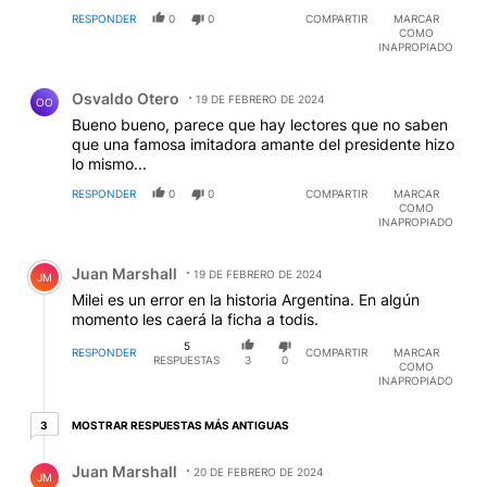
RESPONDER
0
0
COMPARTIR
MARCAR
COMO
INAPROPIADO
Comentario de Osvaldo Otero.
Osvaldo Otero
19 DE FEBRERO DE 2024
OO
Bueno bueno, parece que hay lectores que no saben
que una famosa imitadora amante del presidente hizo
lo mismo...
RESPONDER
0
0
COMPARTIR
MARCAR
COMO
INAPROPIADO
Comentario de Juan Marshall.
Juan Marshall
19 DE FEBRERO DE 2024
JM
Milei es un error en la historia Argentina. En algún
momento les caerá la ficha a todis.
5
RESPONDER
COMPARTIR
MARCAR
RESPUESTAS
3
0
COMO
INAPROPIADO
3 respuestas más antiguas
MOSTRAR RESPUESTAS MÁS ANTIGUAS
3
Respuesta de Juan Marshall.
Juan Marshall
20 DE FEBRERO DE 2024
JM