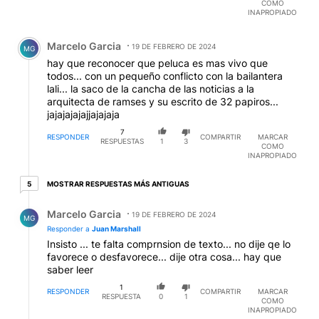
COMO
EDITADO
INAPROPIADO
Comentario de Marcelo Garcia.
Marcelo Garcia
19 DE FEBRERO DE 2024
MG
hay que reconocer que peluca es mas vivo que
todos... con un pequeño conflicto con la bailantera
lali... la saco de la cancha de las noticias a la
arquitecta de ramses y su escrito de 32 papiros...
jajajajajajjajajaja
7
RESPONDER
COMPARTIR
MARCAR
RESPUESTAS
1
3
COMO
INAPROPIADO
5 respuestas más antiguas
MOSTRAR RESPUESTAS MÁS ANTIGUAS
5
Respuesta de Marcelo Garcia.
Marcelo Garcia
19 DE FEBRERO DE 2024
MG
Responder a
Juan Marshall
Insisto ... te falta comprnsion de texto... no dije qe lo
favorece o desfavorece... dije otra cosa... hay que
saber leer
1
RESPONDER
COMPARTIR
MARCAR
RESPUESTA
0
1
COMO
INAPROPIADO