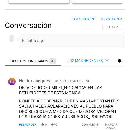
INICIAR SESIÓN
|
CREAR CUENTA
Conversación
SIGA ESTA CO
SEGUIR
LOS MÁS RECIENTES
TODOS LOS COMENTARIOS
48
Todos los comentarios
Comentario de Nestor Jacques.
Nestor Jacques
19 DE FEBRERO DE 2024
NJ
DEJA DE JODER MILEI,,NO CAIGAS EN LAS
ESTUPIDECES DE ESTA MONGA,
PONETE A GOBERNAR QUE ES MAS IMPORTANTE Y
SALI A HACER ACLARACIONES AL PUEBLO PARA
DECIRLES QUE A MEDIDA QUE MEJORA MEJORAN
LOS TRABAJADORES Y JUBILADOS,,POR FAVOR
RESPONDER
0
0
COMPARTIR
MARCAR
COMO