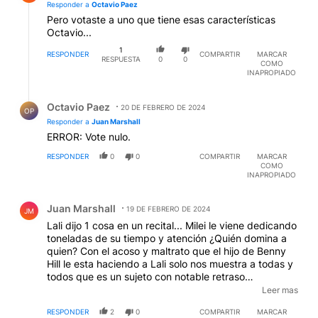
Responder a
Octavio Paez
Pero votaste a uno que tiene esas características
Octavio...
1
RESPONDER
COMPARTIR
MARCAR
RESPUESTA
0
0
COMO
INAPROPIADO
Respuesta de Octavio Paez.
Octavio Paez
20 DE FEBRERO DE 2024
OP
Responder a
Juan Marshall
ERROR: Vote nulo.
RESPONDER
0
0
COMPARTIR
MARCAR
COMO
INAPROPIADO
Comentario de Juan Marshall.
Juan Marshall
19 DE FEBRERO DE 2024
JM
Lali dijo 1 cosa en un recital... Milei le viene dedicando
toneladas de su tiempo y atención ¿Quién domina a
quien? Con el acoso y maltrato que el hijo de Benny
Hill le esta haciendo a Lali solo nos muestra a todas y
todos que es un sujeto con notable retraso
madurativo; desesperado por un poco de afecto y
Leer mas
atención; inmensamente irresponsable y con
RESPONDER
2
0
COMPARTIR
MARCAR
dificultades para ubicarse en tiempo y espacio.