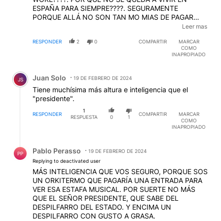
ESPAÑA PARA SIEMPRE????. SEGURAMENTE
PORQUE ALLÁ NO SON TAN MO MIAS DE PAGAR
UNA ENTRADA PARA VER ESTA ESTAFA POP DE
Leer mas
ALGÚN GENIO PRODUCTOR, Y PRETENDE QUE EL
RESPONDER
2
0
COMPARTIR
MARCAR
ESTADO ARGENTO LE SIGA DANDO DE COMER.
COMO
DEDICATE AL FULBO LALI DEPÓSITO, QUE AHÍ SI
INAPROPIADO
SOS BUENA EN SERIO.
Comentario de Juan Solo.
Juan Solo
19 DE FEBRERO DE 2024
JS
Tiene muchísima más altura e inteligencia que el
"presidente".
1
RESPONDER
COMPARTIR
MARCAR
RESPUESTA
0
1
COMO
INAPROPIADO
Respuesta de Pablo Perasso.
Pablo Perasso
19 DE FEBRERO DE 2024
PP
Replying to deactivated user
MÁS INTELIGENCIA QUE VOS SEGURO, PORQUE SOS
UN ORKITERMO QUE PAGARÍA UNA ENTRADA PARA
VER ESA ESTAFA MUSICAL. POR SUERTE NO MÁS
QUE EL SEÑOR PRESIDENTE, QUE SABE DEL
DESPILFARRO DEL ESTADO. Y ENCIMA UN
DESPILFARRO CON GUSTO A GRASA.