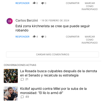
RESPONDER
0
0
COMPARTIR
MARCAR
COMO
INAPROPIADO
Comentario de Carlos Berzini.
Carlos Berzini
19 DE FEBRERO DE 2024
CB
Está zorra kirchnerista se cree que puede seguir
robando
RESPONDER
4
3
COMPARTIR
MARCAR
COMO
INAPROPIADO
CARGAR MÁS COMENTARIOS
CONVERSACIONES ACTIVAS
Este listado muestra los artículos con más comentarios en los últim
Un artículo de tendencia con el título "La Rosada busca culpables
La Rosada busca culpables después de la derrota
en el Senado y recalcula su estrategia
21
Un artículo de tendencia con el título "Kicillof apuntó contra Milei 
Kicillof apuntó contra Milei por la suba de la
morosidad: “El lío lo armó él”
49