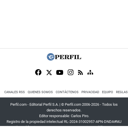
CANALES RSS
QUIENES SOMOS
CONTÁCTENOS
PRIVACIDAD
EQUIPO
REGLAS
Perfil.com - Editorial Perfil S.A.
| © Perfil.com 2006-2026 - Todos los
derechos reservados.
Editor responsable: Carlos Piro.
Registro de la propiedad intelectual RL-2024-31002957-APN-DNDA#MJ
Dirección:
California 2715
,
C1289ABI
,
CABA, Argentina
| Teléfono:
+54 9 11