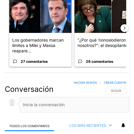
Los gobernadores marcan
"¿Por qué 'nonoslodieron' a
límites a Milei y Massa
nosotros?": el desopilante ...
reapare...
27 comentarios
26 comentarios
INICIAR SESIÓN
|
CREAR CUENTA
Conversación
SIGA ESTA CO
SEGUIR
LOS MÁS RECIENTES
TODOS LOS COMENTARIOS