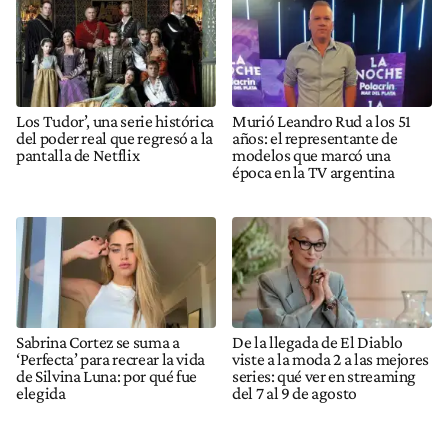
Los Tudor’, una serie histórica
Murió Leandro Rud a los 51
del poder real que regresó a la
años: el representante de
pantalla de Netflix
modelos que marcó una
época en la TV argentina
Sabrina Cortez se suma a
De la llegada de El Diablo
‘Perfecta’ para recrear la vida
viste a la moda 2 a las mejores
de Silvina Luna: por qué fue
series: qué ver en streaming
elegida
del 7 al 9 de agosto