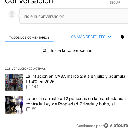
Conversación
SIGA ESTA CO
SEGUIR
LOS MÁS RECIENTES
TODOS LOS COMENTARIOS
Todos los comentarios
Inicie la conversación
CONVERSACIONES ACTIVAS
Este listado muestra los artículos con más comentarios en los últim
Un artículo de tendencia con el título "La inflación en CABA mar
La inflación en CABA marcó 2,9% en julio y acumula
19,4% en 2026
144
Un artículo de tendencia con el título "La policía arrestó a 12 p
La policía arrestó a 12 personas en la manifestación
contra la Ley de Propiedad Privada y hubo, al
menos, 3 agentes heridos
59
Gestionado por