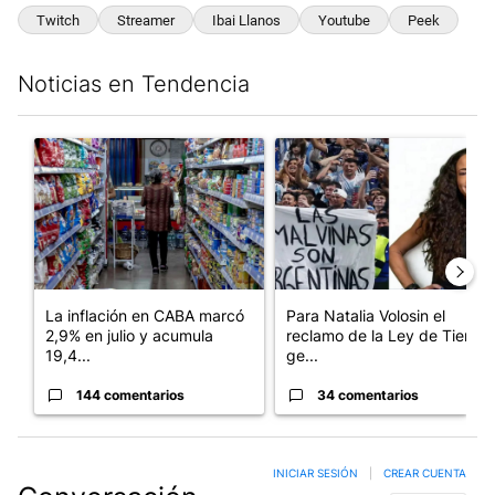
Twitch
Streamer
Ibai Llanos
Youtube
Peek
Noticias en Tendencia
Este listado muestra los artículos con más comentarios en los últim
Un artículo de tendencia con el título "La inflación en CABA m
Un artículo de tendencia con e
La inflación en CABA marcó
Para Natalia Volosin el
2,9% en julio y acumula
reclamo de la Ley de Tierras
19,4...
ge...
144 comentarios
34 comentarios
INICIAR SESIÓN
|
CREAR CUENTA