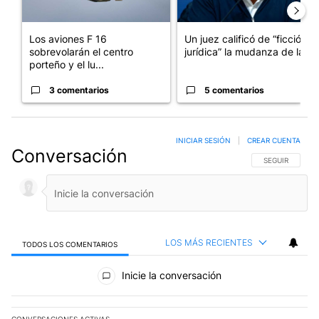
Los aviones F 16
Un juez calificó de “ficción
sobrevolarán el centro
jurídica” la mudanza de la...
porteño y el lu...
3 comentarios
5 comentarios
INICIAR SESIÓN
|
CREAR CUENTA
Conversación
SIGA ESTA CO
SEGUIR
LOS MÁS RECIENTES
TODOS LOS COMENTARIOS
Todos los comentarios
Inicie la conversación