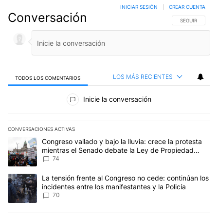
INICIAR SESIÓN
|
CREAR CUENTA
Conversación
SIGA ESTA CO
SEGUIR
LOS MÁS RECIENTES
TODOS LOS COMENTARIOS
Todos los comentarios
Inicie la conversación
CONVERSACIONES ACTIVAS
Este listado muestra los artículos con más comentarios en los últim
Un artículo de tendencia con el título "Congreso vallado y bajo la
Congreso vallado y bajo la lluvia: crece la protesta
mientras el Senado debate la Ley de Propiedad
Privada
74
Un artículo de tendencia con el título "La tensión frente al Congre
La tensión frente al Congreso no cede: continúan los
incidentes entre los manifestantes y la Policía
70