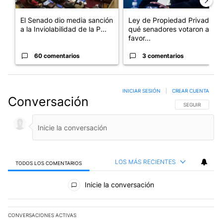
El Senado dio media sanción
Ley de Propiedad Privada:
a la Inviolabilidad de la P...
qué senadores votaron a
favor...
60 comentarios
3 comentarios
INICIAR SESIÓN
|
CREAR CUENTA
Conversación
SIGA ESTA CO
SEGUIR
LOS MÁS RECIENTES
TODOS LOS COMENTARIOS
Todos los comentarios
Inicie la conversación
CONVERSACIONES ACTIVAS