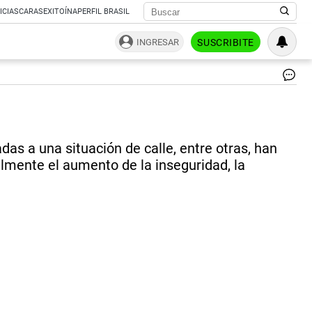
ICIAS
CARAS
EXITOÍNA
PERFIL BRASIL
INGRESAR
SUSCRIBITE
CA
Au
de
la
in
as a una situación de calle, entre otras, han
y
la
mente el aumento de la inseguridad, la
pro
de
arr
|
NA