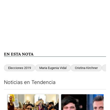
EN ESTA NOTA
Elecciones 2019
Maria Eugenia Vidal
Cristina Kirchner
Si
Noticias en Tendencia
Este listado muestra los artículos con más comentarios en los últim
Un artículo de tendencia con el título "San Cayetano 2026: orga
Un artículo de tendencia con e