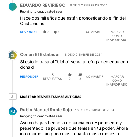
Respuesta de EDUARDO REVIRIEGO.
EDUARDO REVIRIEGO
8 DE DICIEMBRE DE 2024
ER
Replying to deactivated user
Hace dos mil años que están pronosticando el fin del
Cristianismo.
RESPONDER
3
0
COMPARTIR
MARCAR
COMO
INAPROPIADO
Comentario de Conan El Estafador.
Conan El Estafador
8 DE DICIEMBRE DE 2024
CE
Si esto le pasa al "bicho" se va a refugiar en eeuu con
donald
5
RESPONDER
COMPARTIR
MARCAR
RESPUESTAS
2
3
COMO
INAPROPIADO
3 respuestas más antiguas
MOSTRAR RESPUESTAS MÁS ANTIGUAS
3
Respuesta de Rubio Manuel Roble Rojo.
Rubio Manuel Roble Rojo
8 DE DICIEMBRE DE 2024
RM
Replying to deactivated user
Asumo hayas hecho la denuncia correspondiente y
presentado las pruebas que tenías en tu poder. Ahora
informamos un poco más.. cuanto más o menos te