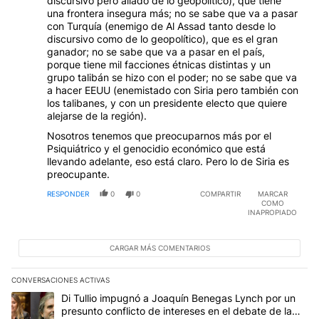
discursivo pero aliado de lo geopolítico), que tiene
una frontera insegura más; no se sabe que va a pasar
con Turquía (enemigo de Al Assad tanto desde lo
discursivo como de lo geopolítico), que es el gran
ganador; no se sabe que va a pasar en el país,
porque tiene mil facciones étnicas distintas y un
grupo talibán se hizo con el poder; no se sabe que va
a hacer EEUU (enemistado con Siria pero también con
los talibanes, y con un presidente electo que quiere
alejarse de la región).
Nosotros tenemos que preocuparnos más por el
Psiquiátrico y el genocidio económico que está
llevando adelante, eso está claro. Pero lo de Siria es
preocupante.
RESPONDER
0
0
COMPARTIR
MARCAR
COMO
INAPROPIADO
CARGAR MÁS COMENTARIOS
CONVERSACIONES ACTIVAS
Este listado muestra los artículos con más comentarios en los últim
Un artículo de tendencia con el título "Di Tullio impugnó a Joaquí
Di Tullio impugnó a Joaquín Benegas Lynch por un
presunto conflicto de intereses en el debate de la