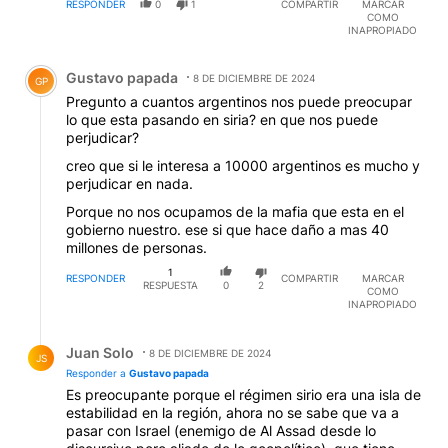
RESPONDER
0
1
COMPARTIR
MARCAR
COMO
INAPROPIADO
Comentario de Gustavo papada.
Gustavo papada
8 DE DICIEMBRE DE 2024
GP
Pregunto a cuantos argentinos nos puede preocupar
lo que esta pasando en siria? en que nos puede
perjudicar?
creo que si le interesa a 10000 argentinos es mucho y
perjudicar en nada.
Porque no nos ocupamos de la mafia que esta en el
gobierno nuestro. ese si que hace daño a mas 40
millones de personas.
1
RESPONDER
COMPARTIR
MARCAR
RESPUESTA
0
2
COMO
INAPROPIADO
Respuesta de Juan Solo.
Juan Solo
8 DE DICIEMBRE DE 2024
JS
Responder a
Gustavo papada
Es preocupante porque el régimen sirio era una isla de
estabilidad en la región, ahora no se sabe que va a
pasar con Israel (enemigo de Al Assad desde lo