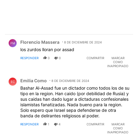
Comentario de Florencio Massera.
Florencio Massera
8 DE DICIEMBRE DE 2024
FM
los zurdos lloran por assad
RESPONDER
0
0
COMPARTIR
MARCAR
COMO
INAPROPIADO
Comentario de Emilia Como.
Emilia Como
8 DE DICIEMBRE DE 2024
EC
Bashar Al-Assad fue un dictador como todos los de su
tipo en la region. Han caido (por debilidad de Rusia) y
sus caidas han dado lugar a dictaduras confesionales
islamistas fanatizadas. Nada bueno para la region.
Solo espero que Israel sepa defenderse de otra
banda de delirantes religiosos al poder.
RESPONDER
1
4
COMPARTIR
MARCAR
COMO
INAPROPIADO