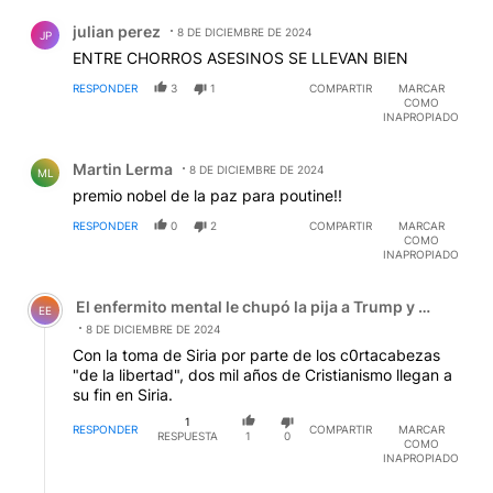
Comentario de julian perez.
julian perez
8 DE DICIEMBRE DE 2024
JP
ENTRE CHORROS ASESINOS SE LLEVAN BIEN
RESPONDER
3
1
COMPARTIR
MARCAR
COMO
INAPROPIADO
Comentario de Martin Lerma.
Martin Lerma
8 DE DICIEMBRE DE 2024
ML
premio nobel de la paz para poutine!!
RESPONDER
0
2
COMPARTIR
MARCAR
COMO
INAPROPIADO
Comentario de El enfermito mental le chupó la pija a Tru
El enfermito mental le chupó la pija a Trump y el zanaho
EE
8 DE DICIEMBRE DE 2024
Con la toma de Siria por parte de los c0rtacabezas
"de la libertad", dos mil años de Cristianismo llegan a
su fin en Siria.
1
RESPONDER
COMPARTIR
MARCAR
RESPUESTA
1
0
COMO
INAPROPIADO