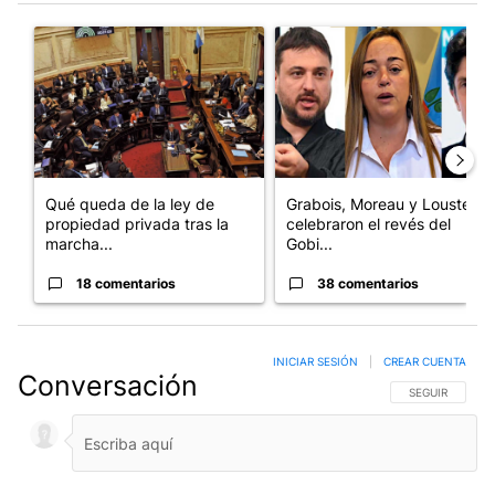
Este listado muestra los artículos con más comentarios en los últim
Un artículo de tendencia con el título "Qué queda de la ley de p
Un artículo de tendencia con e
Qué queda de la ley de
Grabois, Moreau y Lousteau
propiedad privada tras la
celebraron el revés del
marcha...
Gobi...
18 comentarios
38 comentarios
INICIAR SESIÓN
|
CREAR CUENTA
Conversación
SIGA ESTA CO
SEGUIR