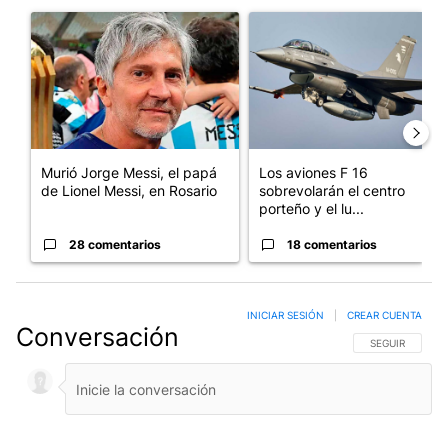
Un artículo de tendencia con el título "Murió Jorge Messi, el pa
Un artículo de tendencia con e
Murió Jorge Messi, el papá
Los aviones F 16
de Lionel Messi, en Rosario
sobrevolarán el centro
porteño y el lu...
28 comentarios
18 comentarios
INICIAR SESIÓN
|
CREAR CUENTA
Conversación
SIGA ESTA CO
SEGUIR