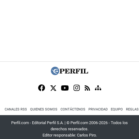
CANALES RSS
QUIENES SOMOS
CONTÁCTENOS
PRIVACIDAD
EQUIPO
REGLAS
Perfil.com - Editorial Perfil S.A.
| © Perfil.com 2006-2026 - Todos los
derechos reservados.
Editor responsable: Carlos Piro.