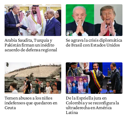
Arabia Saudita, Turquía y
Se agrava la crisis diplomática
Pakistán firman un inédito
de Brasil con Estados Unidos
acuerdo de defensa regional
Temen abusos a los niños
De la Espriella jura en
indefensos que quedaron en
Colombia y se reconfigura la
Ceuta
ultraderecha en América
Latina