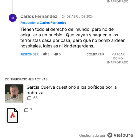
INAPROPIADO
Respuesta de Carlos Fernandez.
Carlos Fernandez
24 DE ABRIL DE 2024
CF
Responder a
Carlos Fernandez
Tienen todo el derecho del mundo, pero no de
aniquilar a un pueblo...Que vayan y saquen a los
terroristas casa por casa, pero que no bomb ardeen
hospitales, iglesias ni kindergardens...
RESPONDER
2
0
COMPARTIR
MARCAR
COMO
INAPROPIADO
CONVERSACIONES ACTIVAS
Este listado muestra los artículos con más comentarios en los últim
Un artículo de tendencia con el título "García Cuerva cuestionó a 
García Cuerva cuestionó a los políticos por la
pobreza
65
Un artículo de tendencia con el título "" con 7 comentarios.
7
Gestionado por