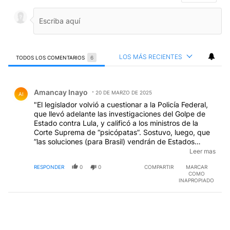
LOS MÁS RECIENTES
TODOS LOS COMENTARIOS
6
Todos los comentarios
Comentario de Amancay Inayo.
Amancay Inayo
20 DE MARZO DE 2025
AI
"El legislador volvió a cuestionar a la Policía Federal,
que llevó adelante las investigaciones del Golpe de
Estado contra Lula, y calificó a los ministros de la
Corte Suprema de “psicópatas”. Sostuvo, luego, que
”las soluciones (para Brasil) vendrán de Estados
Unidos que rescatará nuestras libertades”. (...) Ah
Leer mas
bueno, aca tenemos un verdadero patriota brasileño!
RESPONDER
0
0
COMPARTIR
MARCAR
A los Bolsonaro no les molestó cuando los mismos
COMO
ministros de la Corte Suprema que hoy califican de
INAPROPIADO
"psicópatas" lo pusieron a Lula preso y dictaron su
inelegibilidad, que es lo que permitió que el padre
llegase a ser presidente.
EDITADO