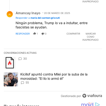
INAPROPIADO
Respuesta de Amancay Inayo.
Amancay Inayo
20 DE MARZO DE 2025
AI
Responder a
maria del carmen grizzuti
Ningún problema, Trump lo va a indultar, entre
fascistas se ayudan.
RESPONDER
1
0
COMPARTIR
MARCAR
COMO
INAPROPIADO
CONVERSACIONES ACTIVAS
Este listado muestra los artículos con más comentarios en los últim
Un artículo de tendencia con el título "" con 30 comentarios.
30
Un artículo de tendencia con el título "Kicillof apuntó contra Milei 
Kicillof apuntó contra Milei por la suba de la
morosidad: “El lío lo armó él”
55
Gestionado por