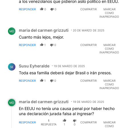
a los venezolanos que pidieron asilo político en EEUU.
RESPONDER
0
0
COMPARTIR
MARCAR
COMO
INAPROPIADO
Comentario de maria del carmen grizzuti.
maria del carmen grizzuti
20 DE MARZO DE 2025
MD
Cuanto más lejos, mejor.
RESPONDER
1
0
COMPARTIR
MARCAR
COMO
INAPROPIADO
Comentario de Susu Eyheralde.
Susu Eyheralde
19 DE MARZO DE 2025
SE
Toda esa familia deberá dejar Brasil o irán presos.
RESPONDER
1
0
COMPARTIR
MARCAR
COMO
INAPROPIADO
Comentario de maria del carmen grizzuti.
maria del carmen grizzuti
19 DE MARZO DE 2025
MD
En EEUU no tenía una causa penal por haber hecho
una declaración jurada falsa al ingresar?
1
RESPONDER
COMPARTIR
MARCAR
RESPUESTA
1
0
COMO