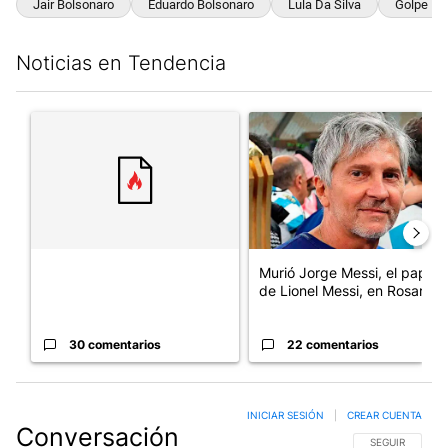
Jair Bolsonaro
Eduardo Bolsonaro
Lula Da Silva
Golpe De
Noticias en Tendencia
Este listado muestra los artículos con más comentarios en los últim
Un artículo de tendencia con el título "" con 30 comentarios.
Un artículo de tendencia con e
Murió Jorge Messi, el papá
de Lionel Messi, en Rosario
30 comentarios
22 comentarios
INICIAR SESIÓN
|
CREAR CUENTA
Conversación
SIGA ESTA CO
SEGUIR