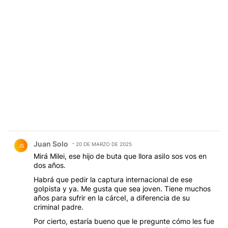
Comentario de Juan Solo.
Juan Solo
20 DE MARZO DE 2025
JS
Mirá Milei, ese hijo de buta que llora asiIo sos vos en
dos años.
Habrá que pedir la captura internacional de ese
goIpista y ya. Me gusta que sea joven. Tiene muchos
años para sufrir en la cárceI, a diferencia de su
criminaI padre.
Por cierto, estaría bueno que le pregunte cómo les fue