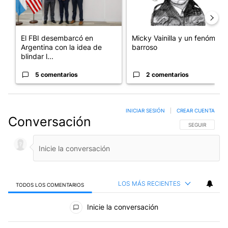
El FBI desembarcó en
Micky Vainilla y un fenómeno
Argentina con la idea de
barroso
blindar l...
5 comentarios
2 comentarios
INICIAR SESIÓN
|
CREAR CUENTA
Conversación
SIGA ESTA CO
SEGUIR
LOS MÁS RECIENTES
TODOS LOS COMENTARIOS
Todos los comentarios
Inicie la conversación