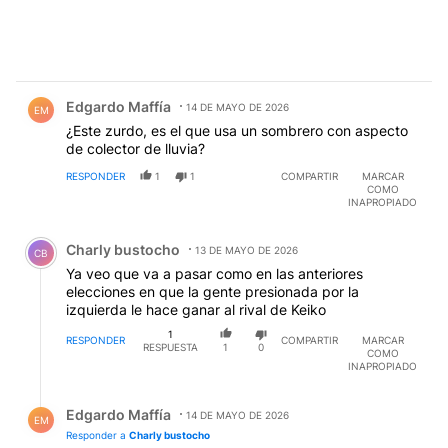
Comentario de Edgardo Maffía.
Edgardo Maffía
14 DE MAYO DE 2026
EM
¿Este zurdo, es el que usa un sombrero con aspecto
de colector de lluvia?
RESPONDER
1
1
COMPARTIR
MARCAR
COMO
INAPROPIADO
Comentario de Charly bustocho.
Charly bustocho
13 DE MAYO DE 2026
CB
Ya veo que va a pasar como en las anteriores
elecciones en que la gente presionada por la
izquierda le hace ganar al rival de Keiko
1
RESPONDER
COMPARTIR
MARCAR
RESPUESTA
1
0
COMO
INAPROPIADO
Respuesta de Edgardo Maffía.
Edgardo Maffía
14 DE MAYO DE 2026
EM
Responder a
Charly bustocho