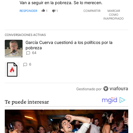
Van a seguir en la pobreza. Se lo merecen.
RESPONDER
1
1
COMPARTIR
MARCAR
COMO
INAPROPIADO
CONVERSACIONES ACTIVAS
Este listado muestra los artículos con más comentarios en los últim
Un artículo de tendencia con el título "García Cuerva cuestionó a 
García Cuerva cuestionó a los políticos por la
pobreza
64
Un artículo de tendencia con el título "" con 6 comentarios.
6
Gestionado por