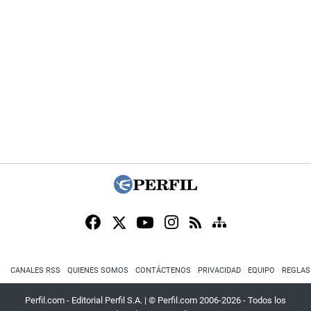
CANALES RSS
QUIENES SOMOS
CONTÁCTENOS
PRIVACIDAD
EQUIPO
REGLAS
Perfil.com - Editorial Perfil S.A.
| © Perfil.com 2006-2026 - Todos los