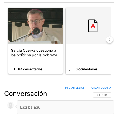
Este listado muestra los artículos con más comentarios en los últim
Un artículo de tendencia con el título "García Cuerva cuestionó 
Un artículo de tendencia con el
García Cuerva cuestionó a
los políticos por la pobreza
64 comentarios
6 comentarios
INICIAR SESIÓN
|
CREAR CUENTA
Conversación
SIGA ESTA CO
SEGUIR