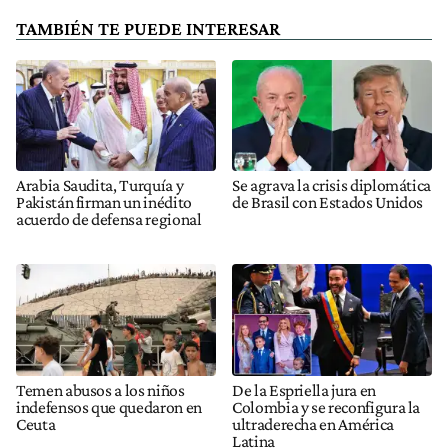
TAMBIÉN TE PUEDE INTERESAR
Arabia Saudita, Turquía y
Se agrava la crisis diplomática
Pakistán firman un inédito
de Brasil con Estados Unidos
acuerdo de defensa regional
Temen abusos a los niños
De la Espriella jura en
indefensos que quedaron en
Colombia y se reconfigura la
Ceuta
ultraderecha en América
Latina