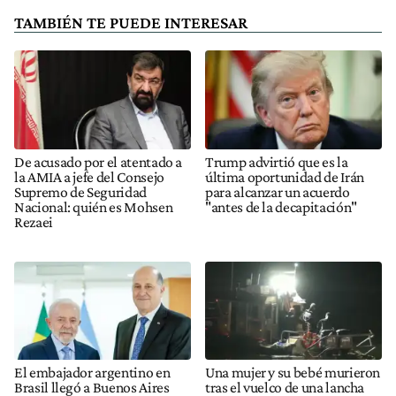
TAMBIÉN TE PUEDE INTERESAR
De acusado por el atentado a
Trump advirtió que es la
la AMIA a jefe del Consejo
última oportunidad de Irán
Supremo de Seguridad
para alcanzar un acuerdo
Nacional: quién es Mohsen
"antes de la decapitación"
Rezaei
El embajador argentino en
Una mujer y su bebé murieron
Brasil llegó a Buenos Aires
tras el vuelco de una lancha